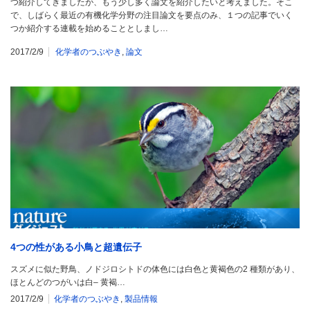
つ紹介してきましたが、もう少し多く論文を紹介したいと考えました。そこ
で、しばらく最近の有機化学分野の注目論文を要点のみ、１つの記事でいく
つか紹介する連載を始めることとしまし…
2017/2/9
化学者のつぶやき
,
論文
4つの性がある小鳥と超遺伝子
スズメに似た野鳥、ノドジロシトドの体色には白色と黄褐色の2 種類があり、
ほとんどのつがいは白– 黄褐…
2017/2/9
化学者のつぶやき
,
製品情報