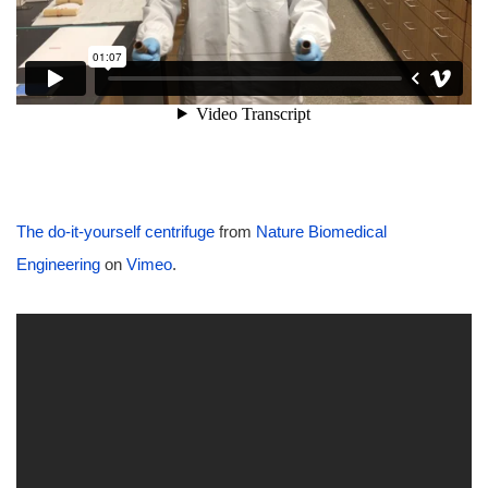
The do-it-yourself centrifuge
from
Nature Biomedical
Engineering
on
Vimeo
.