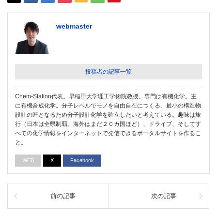
webmaster
投稿者の記事一覧
Chem-Station代表。早稲田大学理工学術院教授。専門は有機化学。主
に有機合成化学。分子レベルでモノを自由自在につくる、最小の構造物
設計の匠となるため分子設計化学を確立したいと考えている。趣味は旅
行（日本は全県制覇、海外はまだ２０カ国ほど）、ドライブ、そしてす
べての化学情報をインターネットで発信できるポータルサイトを作るこ
と。
WEB
X
Facebook
前の記事
次の記事