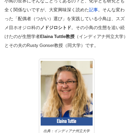
小鳥の世界にそんなことってあるの？と、化学とも研究とも
全く関係ないですが、大変興味深く読めた
記事
。そんな変わ
った「配偶者（つがい）選び」を実践している小鳥は、スズ
メ目ホオジロ科の
ノドジロシトド
。その小鳥の生態を追い続
けたのが生態学者
Elaina Tuttle教授
（インディアナ州立大学）
とその夫のRusty Gonser教授（同大学）です。
出典：インディアナ州立大学