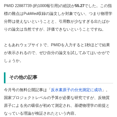
PMID 22887739 (約1000報引用)の総説が
55.27
でした。この指
標の難点はPubMed収録の論文しか対象でない、つまり物理学
分野は使えないということと、引用数が少なすぎる出たばか
りの論文は当然ですが、評価できないということですね。
ともあれウェブサイトで、PMIDを入力すると1秒ほどで結果
が表示されるので、ぜひ自分の論文を試してみてはいかがで
しょうか。
その他の記事
今月号の無料公開記事は「
反水素原子の分光測定に成功
」。
国家プロジェクトレベルの予算が必要な研究ですが、反物質
原子による光の吸収が初めて測定され、基礎物理学の前提と
なっている理論が検証されたという内容。