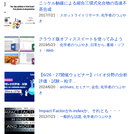
ニッケル触媒による縮合三環式化合物の迅速不
斉合成
2017/7/21
スポットライトリサーチ
,
化学者のつぶや
き
クラウド版オフィススイートを使ってみよう
2019/5/23
化学者のつぶやき
,
日常から
,
書籍・ソフ
ト・Web
【6/26・27開催ウェビナー】バイオ分野の分析
評価・試験～粒子…
2024/6/20
archives
,
セミナー
,
会告
,
化学者のつぶや
き
Impact Factorかh-indexか、それとも・・・
2012/7/23
一般的な話題
,
化学者のつぶやき