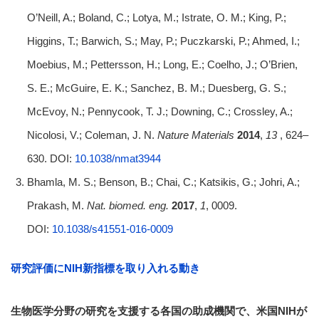
O’Neill, A.; Boland, C.; Lotya, M.; Istrate, O. M.; King, P.;
Higgins, T.; Barwich, S.; May, P.; Puczkarski, P.; Ahmed, I.;
Moebius, M.; Pettersson, H.; Long, E.; Coelho, J.; O’Brien,
S. E.; McGuire, E. K.; Sanchez, B. M.; Duesberg, G. S.;
McEvoy, N.; Pennycook, T. J.; Downing, C.; Crossley, A.;
Nicolosi, V.; Coleman, J. N.
Nature Materials
2014
,
13
, 624–
630. DOI:
10.1038/nmat3944
Bhamla, M. S.; Benson, B.; Chai, C.; Katsikis, G.; Johri, A.;
Prakash, M.
Nat. biomed. eng.
2017
,
1
, 0009.
DOI:
10.1038/s41551-016-0009
研究評価にNIH新指標を取り入れる動き
生物医学分野の研究を支援する各国の助成機関で、米国NIHが