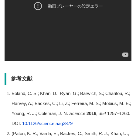
参考文献
Boland, C. S.; Khan, U.; Ryan, G.; Barwich, S.; Charifou, R.;
Harvey, A.; Backes, C.; Li, Z.; Ferreira, M. S.; Möbius, M. E.;
Young, R. J.; Coleman, J. N.
Science
2016
,
354
1257–1260.
DOI:
10.1126/science.aag2879
(Paton, K. R.; Varrla, E.; Backes, C.; Smith, R. J.; Khan, U.;