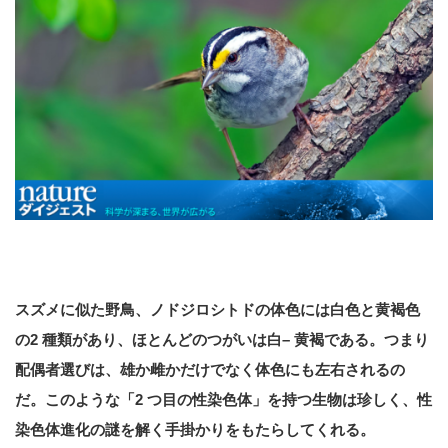
スズメに似た野鳥、ノドジロシトドの体色には白
色と黄褐色
の2 種類があり、ほとんどのつがいは
白– 黄褐である。つまり
配偶者選びは、雄か雌か
だけでなく体色にも左右されるの
だ。このような
「2 つ目の性染色体」を持つ生物は珍しく、性
染色
体進化の謎を解く手掛かりをもたらしてくれる。