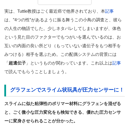
実は、Tuttle教授はごく最近癌で他界されており、本
記事
は、”4つの性”があるように振る舞うこの小鳥の調査と、彼ら
の人生の物語でした。少しネタバレしてしまいますが、体色
という見た目のファクターでもつがいを選んでいるのは、お
互いの内面の良い所どり（もっていない遺伝子をもつ相手を
みつける）相手を選ぶため。この配偶システムの背景には
「
超遺伝子
」というものが関わっています。これ以上は
記事
で読んでもらうことしましょう。
グラフェンでスライム状玩具が圧力センサーに！
スライムに似た粘弾性のポリマー材料にグラフェンを混ぜる
と、ご
く微小な圧力変化をも検知できる、優れた圧力センサ
ーに変身させ
られることが分かった。