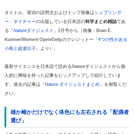
タイトル、冒頭の説明文およびトップ画像は
シュプリンガ
ー・ネイチャー
の出版している日本語の
科学まとめ雑誌
であ
る「
Nature
ダイジェスト
」2月号から（画像：Brian E.
Kushner/Moment Open/Gettyのクレジットー
「4つの性がある
小鳥と超遺伝子」
より）。
最新サイエンスを日本語で読める
Nature
ダイジェストから個
人的に興味を持った記事をピックアップして紹介していま
す。過去の記事は「
Nature ダイジェストまとめ
」を御覧くだ
さい。
雄か雌かだけでなく体色にも左右される「配偶者
選び」