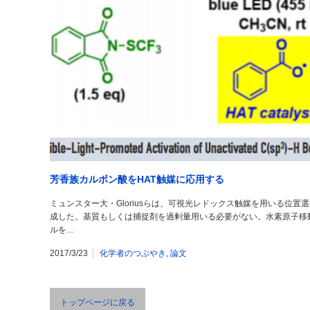
芳香族カルボン酸をHAT触媒に応用する
ミュンスター大・Gloriusらは、可視光レドックス触媒を用いる位置選
成した。基質もしくは捕捉剤を過剰量用いる必要がない。水素原子移
ルを…
2017/3/23
化学者のつぶやき
,
論文
トップページに戻る