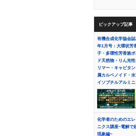
ピックアップ記事
有機合成化学協会誌2
年1月号：大環状芳
子・多環性芳香族ポ
ド天然物・りん光性
リマー・キャビタン
属カルベノイド・水
イソブチルアルミニ
化学者のためのエレ
ニクス講座~電解で
現象編~