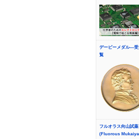
デービーメダル―受
覧
フルオラス向山試薬
(Fluorous Mukaiy