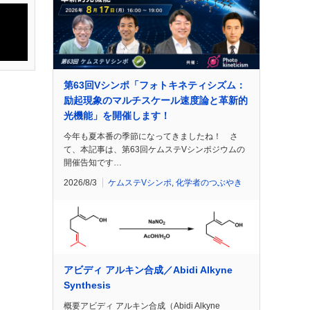
第63回Vシンポ「フォトキネティシズム：
励起現象のマルチスケール速度論と革新的
光機能」を開催します！
今年も夏本番の季節になってきましたね！ さ
て、本記事は、第63回ケムステVシンポジウムの
開催告知です…
2026/8/3
ケムステVシンポ
,
化学者のつぶやき
アビディ アルキン合成／Abidi Alkyne
Synthesis
概要アビディ アルキン合成（Abidi Alkyne