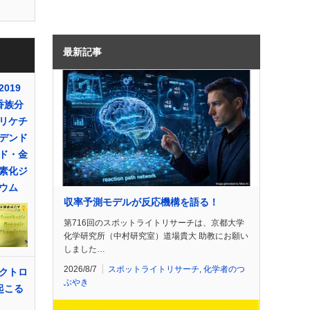
最新記事
019
香族分
リケチ
デンド
ド・金
素化ジ
ウム
収率予測モデルが反応機構を語る！
第716回のスポットライトリサーチは、京都大学
化学研究所（中村研究室）道場貴大 助教にお願い
しました…
2026/8/7
スポットライトリサーチ
,
化学者のつ
クトロ
ぶやき
起こる