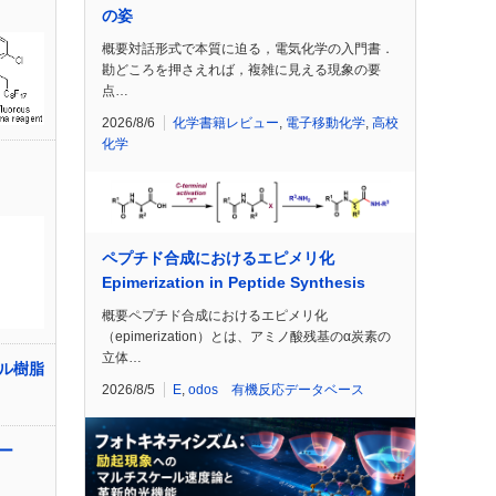
の姿
概要対話形式で本質に迫る，電気化学の入門書．
勘どころを押さえれば，複雑に見える現象の要
点…
2026/8/6
化学書籍レビュー
,
電子移動化学
,
高校
化学
ペプチド合成におけるエピメリ化
Epimerization in Peptide Synthesis
概要ペプチド合成におけるエピメリ化
（epimerization）とは、アミノ酸残基のα炭素の
立体…
ル樹脂
2026/8/5
E
,
odos 有機反応データベース
ー