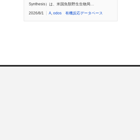
Synthesis）は、米国魚類野生生物局…
2026/8/1
A
,
odos 有機反応データベース