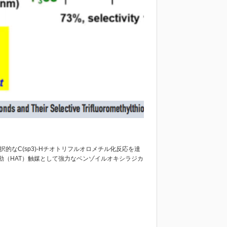
択的なC(sp3)-Hチオトリフルオロメチル化反応を達
動（HAT）触媒として強力なベンゾイルオキシラジカ