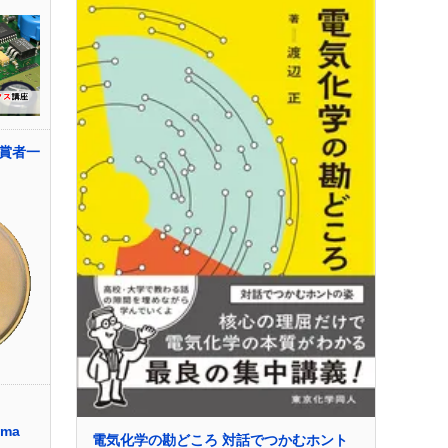
賞者一
ama
電気化学の勘どころ 対話でつかむホント