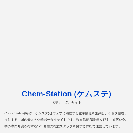
Chem-Station (ケムステ)
化学ポータルサイト
Chem-Station(略称：ケムステ)はウェブに混在する化学情報を集約し、それを整理、
提供する、国内最大の化学ポータルサイトです。現在活動20周年を迎え、幅広い化
学の専門知識を有する120 名超の有志スタッフを擁する体制で運営しています。