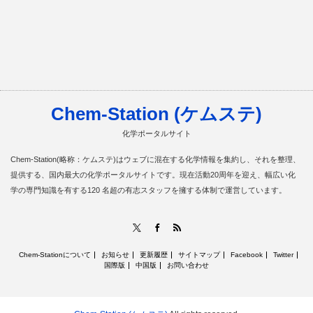
Chem-Station (ケムステ)
化学ポータルサイト
Chem-Station(略称：ケムステ)はウェブに混在する化学情報を集約し、それを整理、
提供する、国内最大の化学ポータルサイトです。現在活動20周年を迎え、幅広い化
学の専門知識を有する120 名超の有志スタッフを擁する体制で運営しています。
RSS
X
Facebook
Chem-Stationについて
お知らせ
更新履歴
サイトマップ
Facebook
Twitter
国際版
中国版
お問い合わせ