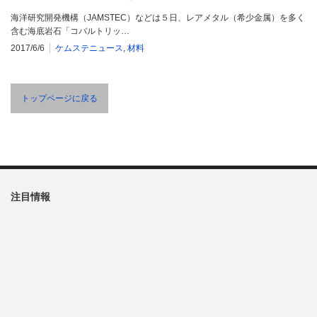
海洋研究開発機構（JAMSTEC）などは５日、レアメタル（希少金属）を多く
含む海底岩石「コバルトリッ…
2017/6/6
ケムステニュース
,
材料
トップページに戻る
注目情報