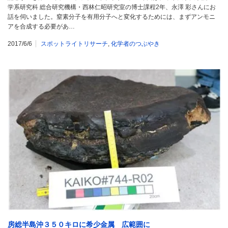
学系研究科 総合研究機構・西林仁昭研究室の博士課程2年、永澤 彩さんにお
話を伺いました。窒素分子を有用分子へと変化するためには、まずアンモニ
アを合成する必要があ…
2017/6/6
スポットライトリサーチ
,
化学者のつぶやき
房総半島沖３５０キロに希少金属 広範囲に