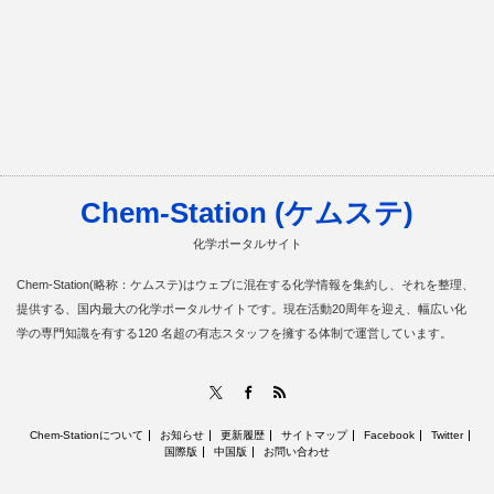
Chem-Station (ケムステ)
化学ポータルサイト
Chem-Station(略称：ケムステ)はウェブに混在する化学情報を集約し、それを整理、
提供する、国内最大の化学ポータルサイトです。現在活動20周年を迎え、幅広い化
学の専門知識を有する120 名超の有志スタッフを擁する体制で運営しています。
RSS
X
Facebook
Chem-Stationについて
お知らせ
更新履歴
サイトマップ
Facebook
Twitter
国際版
中国版
お問い合わせ