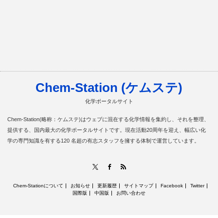
Chem-Station (ケムステ)
化学ポータルサイト
Chem-Station(略称：ケムステ)はウェブに混在する化学情報を集約し、それを整理、
提供する、国内最大の化学ポータルサイトです。現在活動20周年を迎え、幅広い化
学の専門知識を有する120 名超の有志スタッフを擁する体制で運営しています。
RSS
X
Facebook
Chem-Stationについて
お知らせ
更新履歴
サイトマップ
Facebook
Twitter
国際版
中国版
お問い合わせ