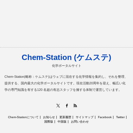
Chem-Station (ケムステ)
化学ポータルサイト
Chem-Station(略称：ケムステ)はウェブに混在する化学情報を集約し、それを整理、
提供する、国内最大の化学ポータルサイトです。現在活動20周年を迎え、幅広い化
学の専門知識を有する120 名超の有志スタッフを擁する体制で運営しています。
RSS
X
Facebook
Chem-Stationについて
お知らせ
更新履歴
サイトマップ
Facebook
Twitter
国際版
中国版
お問い合わせ