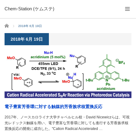
Chem-Station (ケムステ)
ホーム
2018年 6月 19日
2018年 6月 19日
電子豊富芳香環に対する触媒的芳香族求核置換反応
2017年、ノースカロライナ大学チャペルヒル校・David Nicewiczらは、可視
光レドックス触媒を用い、電子豊富な芳香環に対しても進行する芳香族求核
置換反応の開発に成功した。"Cation Radical Accelerated …