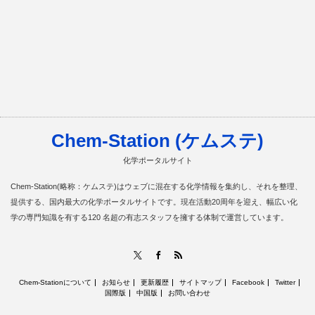
Chem-Station (ケムステ)
化学ポータルサイト
Chem-Station(略称：ケムステ)はウェブに混在する化学情報を集約し、それを整理、
提供する、国内最大の化学ポータルサイトです。現在活動20周年を迎え、幅広い化
学の専門知識を有する120 名超の有志スタッフを擁する体制で運営しています。
RSS
X
Facebook
Chem-Stationについて
お知らせ
更新履歴
サイトマップ
Facebook
Twitter
国際版
中国版
お問い合わせ