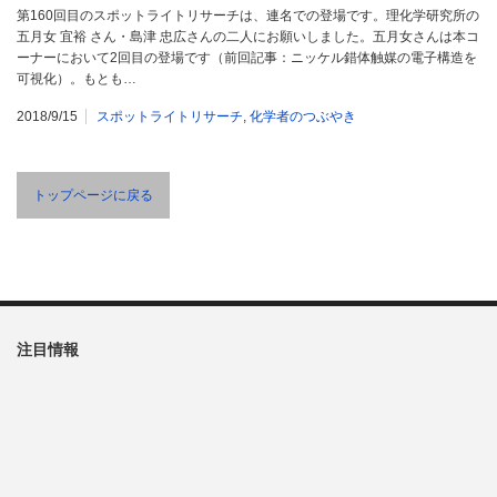
第160回目のスポットライトリサーチは、連名での登場です。理化学研究所の
五月女 宜裕 さん・島津 忠広さんの二人にお願いしました。五月女さんは本コ
ーナーにおいて2回目の登場です（前回記事：ニッケル錯体触媒の電子構造を
可視化）。もとも…
2018/9/15
スポットライトリサーチ
,
化学者のつぶやき
トップページに戻る
注目情報