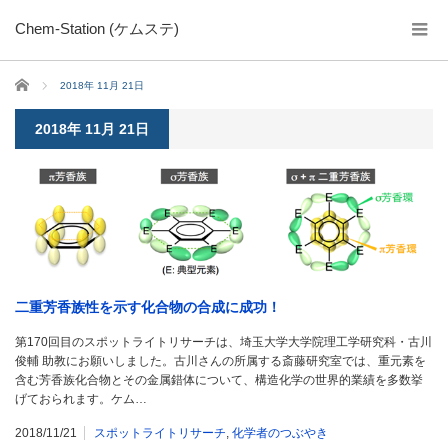
Chem-Station (ケムステ)
ホーム
2018年 11月 21日
2018年 11月 21日
二重芳香族性を示す化合物の合成に成功！
第170回目のスポットライトリサーチは、埼玉大学大学院理工学研究科・古川
俊輔 助教にお願いしました。古川さんの所属する斎藤研究室では、重元素を
含む芳香族化合物とその金属錯体について、構造化学の世界的業績を多数挙
げておられます。ケム…
2018/11/21
スポットライトリサーチ
,
化学者のつぶやき