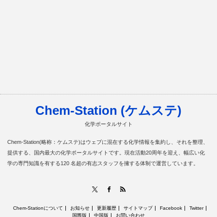
Chem-Station (ケムステ)
化学ポータルサイト
Chem-Station(略称：ケムステ)はウェブに混在する化学情報を集約し、それを整理、
提供する、国内最大の化学ポータルサイトです。現在活動20周年を迎え、幅広い化
学の専門知識を有する120 名超の有志スタッフを擁する体制で運営しています。
RSS
X
Facebook
Chem-Stationについて
お知らせ
更新履歴
サイトマップ
Facebook
Twitter
国際版
中国版
お問い合わせ