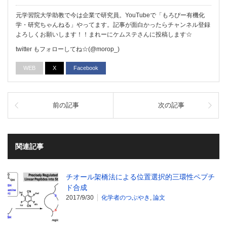
元学習院大学助教で今は企業で研究員。YouTubeで「もろぴー有機化
学・研究ちゃんねる」やってます。記事が面白かったらチャンネル登録
よろしくお願いします！！まれーにケムステさんに投稿します☆
twitter もフォローしてね☆(@morop_)
WEB
X
Facebook
前の記事
次の記事
関連記事
チオール架橋法による位置選択的三環性ペプチ
ド合成
2017/9/30
化学者のつぶやき
,
論文