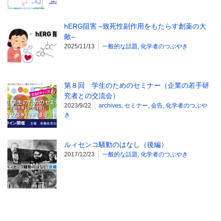
hERG阻害 –致死性副作用をもたらす創薬の大
敵–
2025/11/13
一般的な話題
,
化学者のつぶやき
第８回 学生のためのセミナー（企業の若手研
究者との交流会）
2023/9/22
archives
,
セミナー
,
会告
,
化学者のつぶや
き
ルィセンコ騒動のはなし（後編）
2017/12/23
一般的な話題
,
化学者のつぶやき