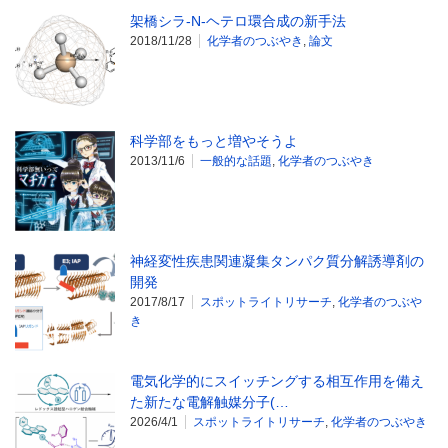
架橋シラ-N-ヘテロ環合成の新手法
2018/11/28
化学者のつぶやき
,
論文
科学部をもっと増やそうよ
2013/11/6
一般的な話題
,
化学者のつぶやき
神経変性疾患関連凝集タンパク質分解誘導剤の
開発
2017/8/17
スポットライトリサーチ
,
化学者のつぶや
き
電気化学的にスイッチングする相互作用を備え
た新たな電解触媒分子(…
2026/4/1
スポットライトリサーチ
,
化学者のつぶやき