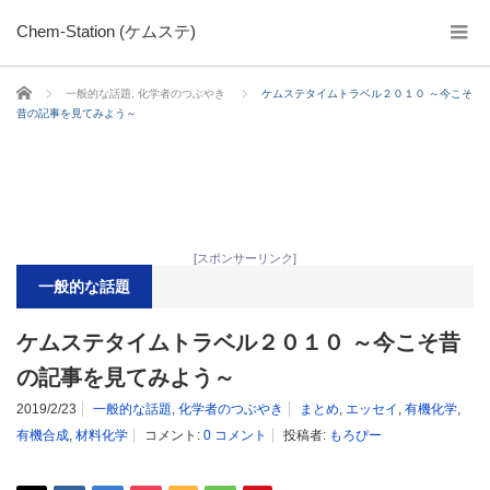
Chem-Station (ケムステ)
ホーム
一般的な話題
,
化学者のつぶやき
ケムステタイムトラベル２０１０ ～今こそ
昔の記事を見てみよう～
[スポンサーリンク]
一般的な話題
ケムステタイムトラベル２０１０ ～今こそ昔
の記事を見てみよう～
2019/2/23
一般的な話題
,
化学者のつぶやき
まとめ
,
エッセイ
,
有機化学
,
有機合成
,
材料化学
コメント:
0 コメント
投稿者:
もろぴー