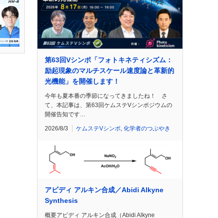
第63回Vシンポ「フォトキネティシズム：
励起現象のマルチスケール速度論と革新的
光機能」を開催します！
今年も夏本番の季節になってきましたね！ さ
て、本記事は、第63回ケムステVシンポジウムの
開催告知です…
2026/8/3
ケムステVシンポ
,
化学者のつぶやき
アビディ アルキン合成／Abidi Alkyne
Synthesis
概要アビディ アルキン合成（Abidi Alkyne