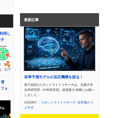
最新記事
利用し
素子
収率予測モデルが反応機構を語る！
ト登
第716回のスポットライトリサーチは、京都大学
r フォ
化学研究所（中村研究室）道場貴大 助教にお願い
しました…
2026/8/7
スポットライトリサーチ
,
化学者のつ
ぶやき