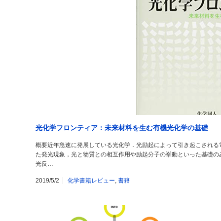
光化学フロンティア：未来材料を生む有機光化学の基礎
概要近年急速に発展している光化学．光励起によって引き起こされる
た発光現象，光と物質との相互作用や励起分子の挙動といった基礎の
光反…
2019/5/2
化学書籍レビュー
,
書籍