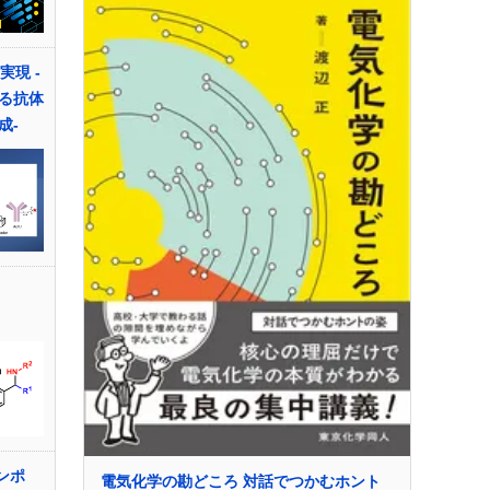
実現 -
る抗体
成-
ンポ
電気化学の勘どころ 対話でつかむホント