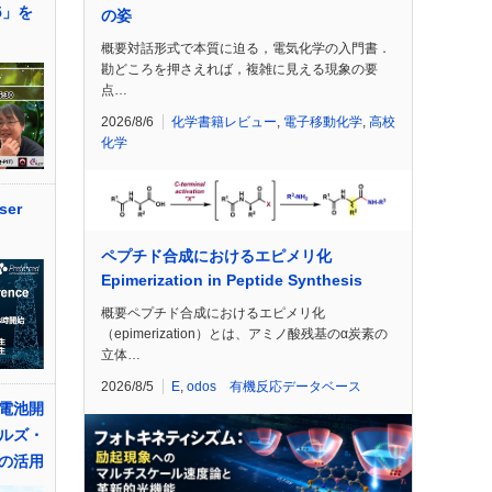
5」を
の姿
概要対話形式で本質に迫る，電気化学の入門書．
勘どころを押さえれば，複雑に見える現象の要
点…
2026/8/6
化学書籍レビュー
,
電子移動化学
,
高校
化学
ser
ペプチド合成におけるエピメリ化
Epimerization in Peptide Synthesis
概要ペプチド合成におけるエピメリ化
（epimerization）とは、アミノ酸残基のα炭素の
立体…
2026/8/5
E
,
odos 有機反応データベース
電池開
ルズ・
の活用