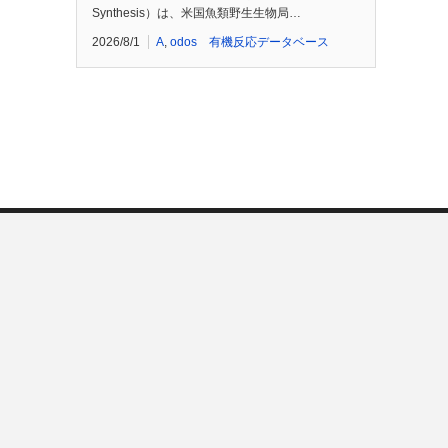
Synthesis）は、米国魚類野生生物局…
2026/8/1
A
,
odos 有機反応データベース