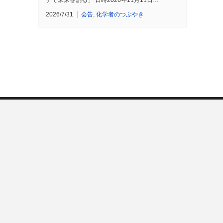
チで未来を創る」 日時2026年11月11日…
2026/7/31
会告
,
化学者のつぶやき