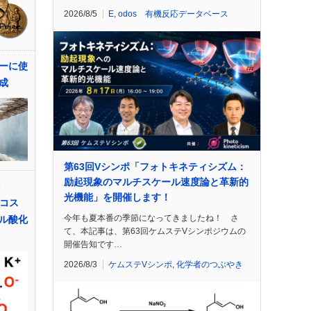
2026/8/5
E
,
odos 有機反応データベース
パーに使
成
第63回Vシンポ「フォトキネティシズム：
励起現象のマルチスケール速度論と革新的
-
光機能」を開催します！
低コス
今年も夏本番の季節になってきましたね！ さ
ル酸化
て、本記事は、第63回ケムステVシンポジウムの
開催告知です…
2026/8/3
ケムステVシンポ
,
化学者のつぶやき