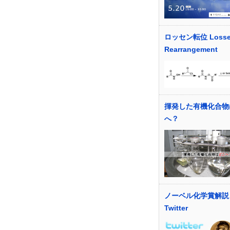
ロッセン転位 Loss
Rearrangement
揮発した有機化合物
へ？
ノーベル化学賞解説 
Twitter