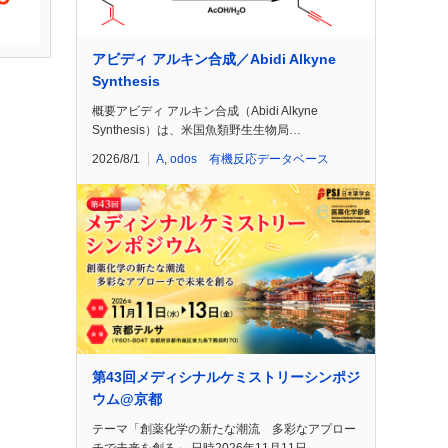
アビディ アルキン合成／Abidi Alkyne
Synthesis
概要アビディ アルキン合成（Abidi Alkyne
Synthesis）は、米国魚類野生生物局…
2026/8/1
A
,
odos 有機反応データベース
第43回メディシナルケミストリーシンポジ
ウム@京都
テーマ「創薬化学の新たな潮流 多彩なアプロー