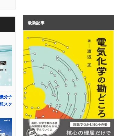
最新記事
有機分子
想スク