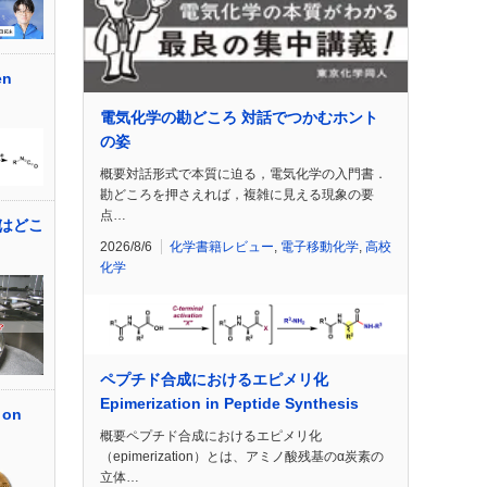
en
電気化学の勘どころ 対話でつかむホント
の姿
概要対話形式で本質に迫る，電気化学の入門書．
勘どころを押さえれば，複雑に見える現象の要
点…
はどこ
2026/8/6
化学書籍レビュー
,
電子移動化学
,
高校
化学
ペプチド合成におけるエピメリ化
Epimerization in Peptide Synthesis
on
概要ペプチド合成におけるエピメリ化
（epimerization）とは、アミノ酸残基のα炭素の
立体…