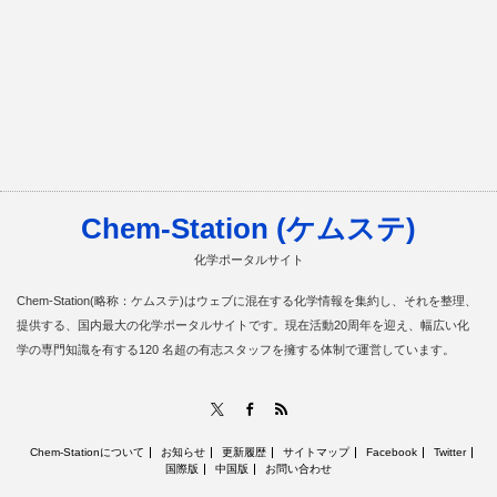
Chem-Station (ケムステ)
化学ポータルサイト
Chem-Station(略称：ケムステ)はウェブに混在する化学情報を集約し、それを整理、
提供する、国内最大の化学ポータルサイトです。現在活動20周年を迎え、幅広い化
学の専門知識を有する120 名超の有志スタッフを擁する体制で運営しています。
RSS
X
Facebook
Chem-Stationについて
お知らせ
更新履歴
サイトマップ
Facebook
Twitter
国際版
中国版
お問い合わせ