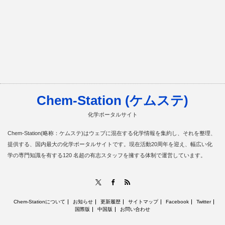
Chem-Station (ケムステ)
化学ポータルサイト
Chem-Station(略称：ケムステ)はウェブに混在する化学情報を集約し、それを整理、
提供する、国内最大の化学ポータルサイトです。現在活動20周年を迎え、幅広い化
学の専門知識を有する120 名超の有志スタッフを擁する体制で運営しています。
RSS
X
Facebook
Chem-Stationについて
お知らせ
更新履歴
サイトマップ
Facebook
Twitter
国際版
中国版
お問い合わせ