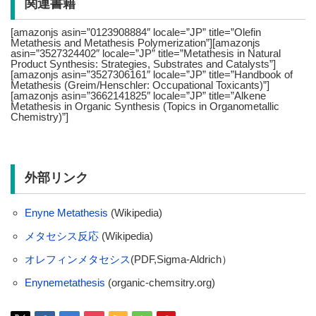
関連書籍
[amazonjs asin=”0123908884″ locale=”JP” title=”Olefin
Metathesis and Metathesis Polymerization”][amazonjs
asin=”3527324402″ locale=”JP” title=”Metathesis in Natural
Product Synthesis: Strategies, Substrates and Catalysts”]
[amazonjs asin=”3527306161″ locale=”JP” title=”Handbook of
Metathesis (Greim/Henschler: Occupational Toxicants)”]
[amazonjs asin=”3662141825″ locale=”JP” title=”Alkene
Metathesis in Organic Synthesis (Topics in Organometallic
Chemistry)”]
外部リンク
Enyne Metathesis
(Wikipedia)
メタセシス反応
(Wikipedia)
オレフィンメタセシス
(PDF,Sigma-Aldrich）
Enyne
metathesis
(organic-chemsitry.org)