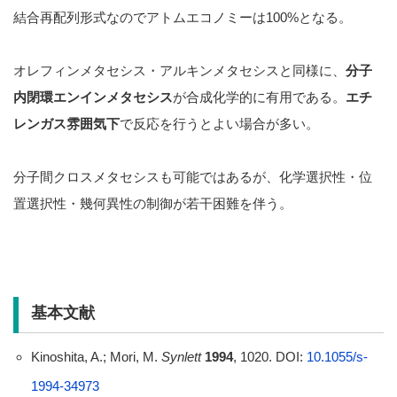
結合再配列形式なのでアトムエコノミーは100%となる。
オレフィンメタセシス・アルキンメタセシスと同様に、
分子
内閉環エンインメタセシス
が合成化学的に有用である。
エチ
レンガス雰囲気下
で反応を行うとよい場合が多い。
分子間クロスメタセシスも可能ではあるが、化学選択性・位
置選択性・幾何異性の制御が若干困難を伴う。
基本文献
Kinoshita, A.; Mori, M.
Synlett
1994
, 1020. DOI:
10.1055/s-
1994-34973