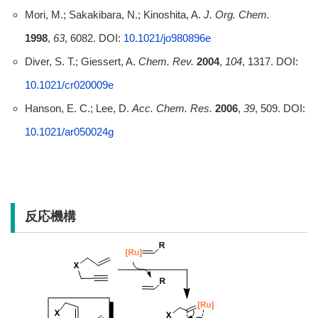
Mori, M.; Sakakibara, N.; Kinoshita, A.
J. Org. Chem.
1998
,
63
, 6082. DOI:
10.1021/jo980896e
Diver, S. T.; Giessert, A.
Chem. Rev.
2004
,
104
, 1317. DOI:
10.1021/cr020009e
Hanson, E. C.; Lee, D.
Acc. Chem. Res.
2006
,
39
, 509. DOI:
10.1021/ar050024g
反応機構