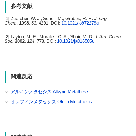
参考文献
[1] Zuercher, W. J.; Scholl, M.; Grubbs, R. H.
J. Org.
Chem.
1998
,
63
, 4291. DOI:
10.1021/jo972279g
[2] Layton, M. E.; Morales, C. A.; Shair, M. D.
J. Am. Chem.
Soc.
2002
,
124
, 773. DOI:
10.1021/ja016585u
関連反応
アルキンメタセシス Alkyne Metathesis
オレフィンメタセシス Olefin Metathesis