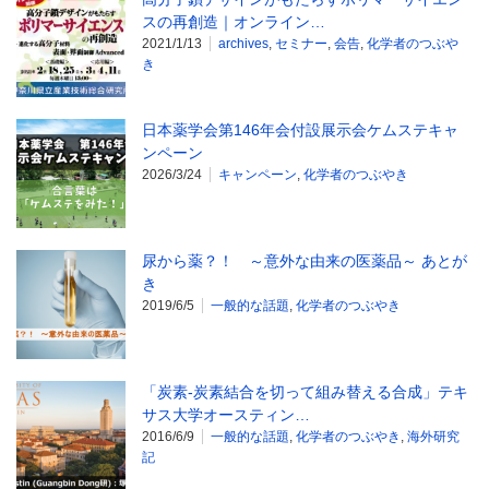
スの再創造｜オンライン…
2021/1/13
archives
,
セミナー
,
会告
,
化学者のつぶや
き
日本薬学会第146年会付設展示会ケムステキャ
ンペーン
2026/3/24
キャンペーン
,
化学者のつぶやき
尿から薬？！ ～意外な由来の医薬品～ あとが
き
2019/6/5
一般的な話題
,
化学者のつぶやき
「炭素-炭素結合を切って組み替える合成」テキ
サス大学オースティン…
2016/6/9
一般的な話題
,
化学者のつぶやき
,
海外研究
記