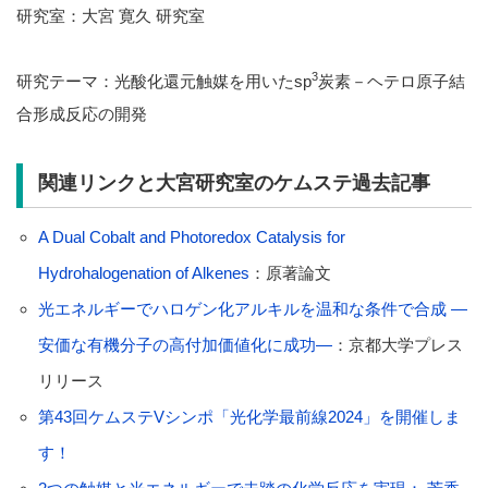
研究室：大宮 寛久 研究室
3
研究テーマ：光酸化還元触媒を用いたsp
炭素－ヘテロ原子結
合形成反応の開発
関連リンクと大宮研究室のケムステ過去記事
A Dual Cobalt and Photoredox Catalysis for
Hydrohalogenation of Alkenes
：原著論文
光エ
ネルギーでハロゲン化アルキルを温和な条件で合成 ―
安価な有機分子の高付加価値化に成功―
：京都大学プレス
リリース
第43回ケムステVシンポ「光化学最前線2024」を開催しま
す！