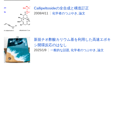
Callipeltosideの全合成と構造訂正
2008/4/11
化学者のつぶやき
,
論文
新規チオ酢酸カリウム基を利用した高速エポキ
シ開環反応のはなし
2025/1/9
一般的な話題
,
化学者のつぶやき
,
論文