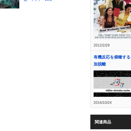
2012/2/29
有機反応を俯瞰する
加脱離
2016/10/24
関連商品