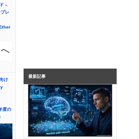
 –
ンプレ
 Ether
最新記事
向け
ny
2年度の
)