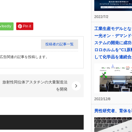
2022/7/2
feedly
Pin it
工業生産モデルとな
ー光オン・デマンド
ステムの開発に成功
投稿者の記事一覧
ロロホルムを”C1原
して化学品を連続合
体広告関連の記事を投稿します。
、放射性同位体アスタチンの大量製造法
を開発
2022/12/8
男性研究者、育休を