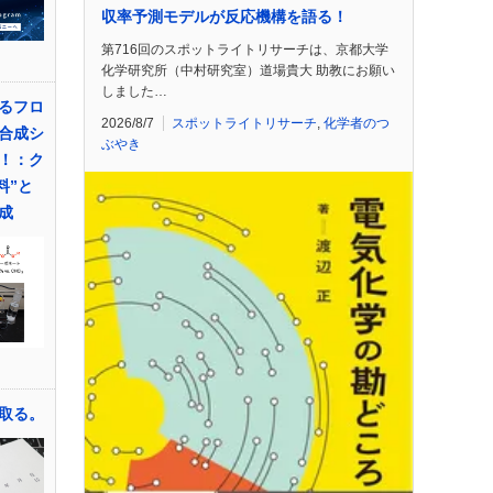
収率予測モデルが反応機構を語る！
第716回のスポットライトリサーチは、京都大学
化学研究所（中村研究室）道場貴大 助教にお願い
しました…
るフロ
2026/8/7
スポットライトリサーチ
,
化学者のつ
合成シ
ぶやき
！：ク
料”と
成
取る。