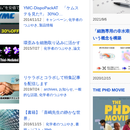
YMC-DispoPackAT 「ケムス
テを見た!!」 30%O…
2021/9/6
2014/11/12
キャンペーン
,
化学者の
つぶやき
,
製品情報
「細胞専用の非水溶
いう概念を構築
環歪みを細胞取り込みに活かす
2015/7/27
化学者のつぶやき
,
論文
リケラボとコラボして特集記事
2020/12/15
を配信します
2019/7/24
archives
,
お知らせ
,
一般
THE PHD MOVIE
的な話題
,
化学者のつぶやき
【書籍】「喜嶋先生の静かな世
界」
2016/11/15
化学者のつぶやき
,
書
籍・ソフト・Web