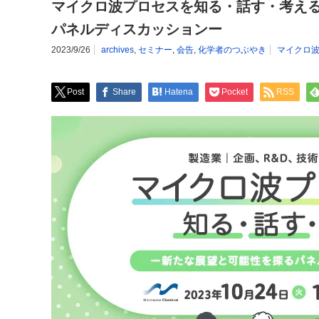
マイクロ波プロセスを知る・話す・考える
パネルディスカッションー
2023/9/26
archives
,
セミナー
,
会告
,
化学者のつぶやき
マイクロ
Post
Share
Hatena
Pocket
RSS