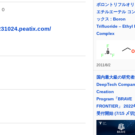
ボロントリフルオリド
３０
エチルエーテル コ
ックス : Boron
Trifluoride – Ethyl
231024.peatix.com/
Complex
2011/8/2
国内最大級の研究者
DeepTech Compa
Creation
Program「BRAVE
FRONTIER」 202
受付開始 (7/15 〆切