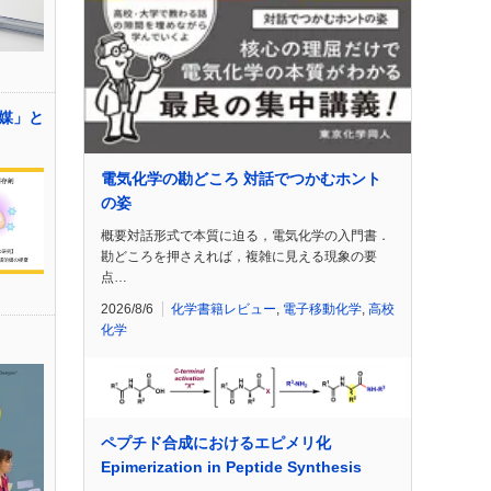
媒」と
電気化学の勘どころ 対話でつかむホント
の姿
概要対話形式で本質に迫る，電気化学の入門書．
勘どころを押さえれば，複雑に見える現象の要
点…
2026/8/6
化学書籍レビュー
,
電子移動化学
,
高校
化学
ペプチド合成におけるエピメリ化
Epimerization in Peptide Synthesis