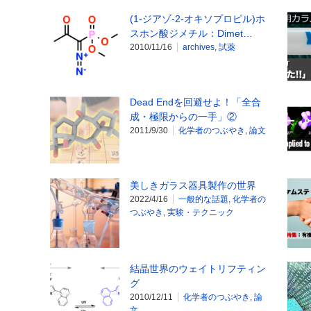
(1-ジアゾ-2-オキソプロピル)ホ
スホン酸ジメチル：Dimet…
2010/11/16
archives
,
試薬
Dead Endを回避せよ！「全合
成・極限からの一手」②
2011/9/30
化学者のつぶやき
,
論文
美しきガラス器具製作の世界
2022/4/16
一般的な話題
,
化学者の
つぶやき
,
実験・テクニック
結晶世界のウェイトリフティン
グ
2010/12/11
化学者のつぶやき
,
論
文