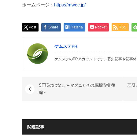
ホームページ：
https://mwcc.jp/
Post
Share
Hatena
Pocket
RSS
ケムステPR
ケムステのPRアカウントです。募集記事や記事
SFTSのはなし ～マダニとその最新情報 後
理研
編～
関連記事