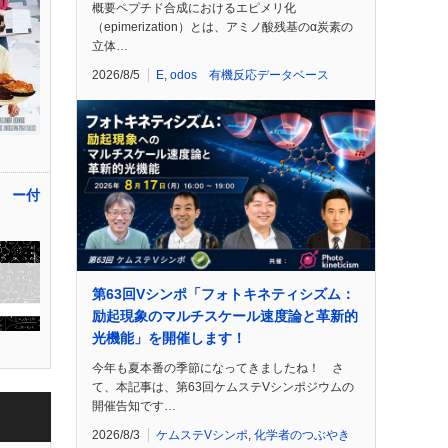
概要ペプチド合成におけるエピメリ化
（epimerization）とは、アミノ酸残基のα炭素の
立体…
2026/8/5
E
,
odos 有機反応データベース
 ー付
第63回Vシンポ「フォトキネティシズム：
励起現象のマルチスケール速度論と革新的
光機能」を開催します！
今年も夏本番の季節になってきましたね！ さ
て、本記事は、第63回ケムステVシンポジウムの
開催告知です…
2026/8/3
ケムステVシンポ
,
化学者のつぶやき