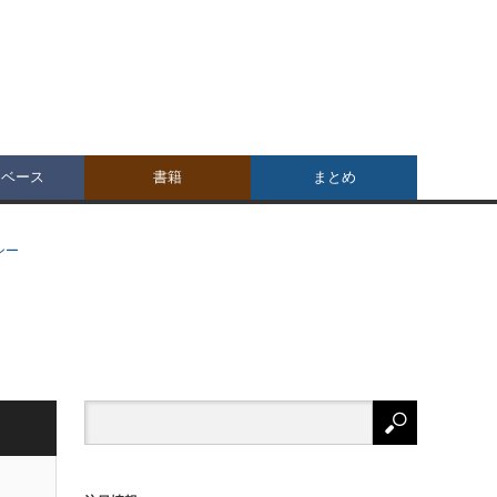
タベース
書籍
まとめ
ンー