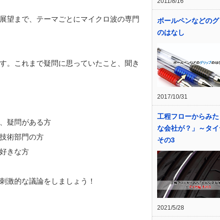
2011/8/16
展望まで、テーマごとにマイクロ波の専門
ボールペンなどのグ
のはなし
す。これまで疑問に思っていたこと、聞き
2017/10/31
工程フローからみた
、疑問がある方
な会社が？」～タイ
技術部門の方
その3
好きな方
刺激的な議論をしましょう！
2021/5/28