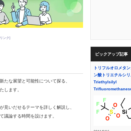
リンク]
ピックアップ記事
トリフルオロメタン
ン酸トリエチルシリル
新たな展望と可能性について探る、
Triethylsilyl
Trifluoromethanes
たします。
が見いだせるテーマを詳しく解説し、
て議論する時間を設けます。