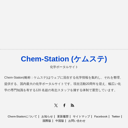
Chem-Station (ケムステ)
化学ポータルサイト
Chem-Station(略称：ケムステ)はウェブに混在する化学情報を集約し、それを整理、
提供する、国内最大の化学ポータルサイトです。現在活動20周年を迎え、幅広い化
学の専門知識を有する120 名超の有志スタッフを擁する体制で運営しています。
RSS
X
Facebook
Chem-Stationについて
お知らせ
更新履歴
サイトマップ
Facebook
Twitter
国際版
中国版
お問い合わせ