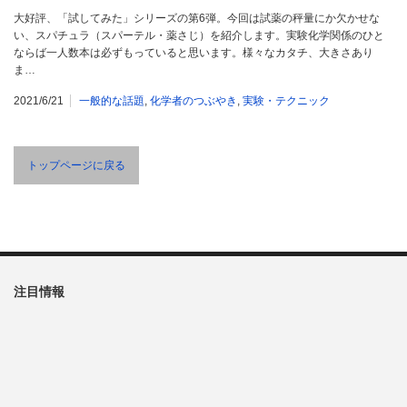
大好評、「試してみた」シリーズの第6弾。今回は試薬の秤量にか欠かせな
い、スパチュラ（スパーテル・薬さじ）を紹介します。実験化学関係のひと
ならば一人数本は必ずもっていると思います。様々なカタチ、大きさあり
ま…
2021/6/21
一般的な話題
,
化学者のつぶやき
,
実験・テクニック
トップページに戻る
注目情報