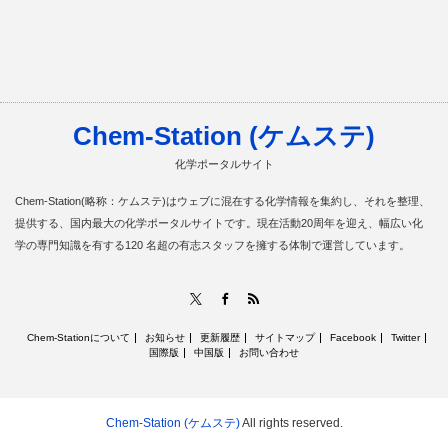
Chem-Station (ケムステ)
化学ポータルサイト
Chem-Station(略称：ケムステ)はウェブに混在する化学情報を集約し、それを整理、
提供する、国内最大の化学ポータルサイトです。現在活動20周年を迎え、幅広い化
学の専門知識を有する120 名超の有志スタッフを擁する体制で運営しています。
RSS
X
Facebook
Chem-Stationについて
お知らせ
更新履歴
サイトマップ
Facebook
Twitter
国際版
中国版
お問い合わせ
Chem-Station (ケムステ)
All rights reserved.