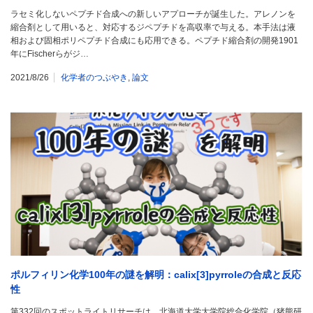
ラセミ化しないペプチド合成への新しいアプローチが誕生した。アレノンを
縮合剤として用いると、対応するジペプチドを高収率で与える。本手法は液
相および固相ポリペプチド合成にも応用できる。ペプチド縮合剤の開発1901
年にFischerらがジ…
2021/8/26
化学者のつぶやき
,
論文
ポルフィリン化学100年の謎を解明：calix[3]pyrroleの合成と反応
性
第332回のスポットライトリサーチは、北海道大学大学院総合化学院（猪熊研