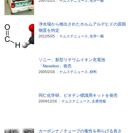
2007/2/23
ケムステニュース
,
化学一般
浄水場から検出されたホルムアルデヒドの原因
物質を特定
2012/5/25
ケムステニュース
,
化学一般
ソニー、新型リチウムイオン充電池
「Nexelion」発売
2005/2/16
ケムステニュース
,
材料
同仁化学研、ビオチン標識用キットを発売
2004/12/16
ケムステニュース
,
企業情報
カーボンナノチューブの毒性を和らげる長さ