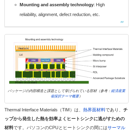
Mounting and assembly technology
: High
reliability, alignment, defect reduction, etc.
パッケージの内部構造と課題として挙げられている部材（参考：
経済産業
省採択テーマ概要
）
Thermal Interface Materials（TIM）は、
熱界面材料
であり、
チ
ップから発生した熱を効率よくヒートシンクに逃がすための
材料
です。パソコンのCPUとヒートシンクの間には
サーマル