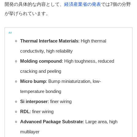
開発の具体的な内容として、
経済産業省の発表
では7個の分野
が挙げられています。
Thermal Interface Materials
: High thermal
conductivity, high reliability
Molding compound
: High toughness, reduced
cracking and peeling
Micro bump
: Bump miniaturization, low-
temperature bonding
Si interposer
: finer wiring
RDL
: finer wiring
Advanced Package Substrate
: Large area, high
multilayer