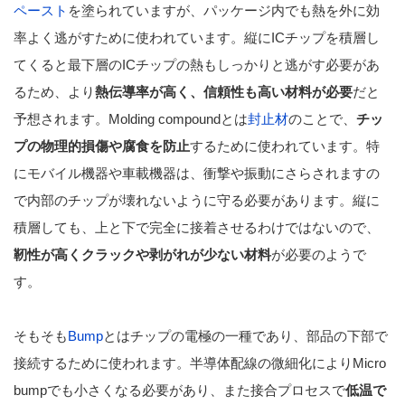
ペースト
を塗られていますが、パッケージ内でも熱を外に効
率よく逃がすために使われています。縦にICチップを積層し
てくると最下層のICチップの熱もしっかりと逃がす必要があ
るため、より
熱伝導率が高く、信頼性も高い材料が必要
だと
予想されます。Molding compoundとは
封止材
のことで、
チッ
プの物理的損傷や腐食を防止
するために使われています。特
にモバイル機器や車載機器は、衝撃や振動にさらされますの
で内部のチップが壊れないように守る必要があります。縦に
積層しても、上と下で完全に接着させるわけではないので、
靭性が高くクラックや剥がれが少ない材料
が必要のようで
す。
そもそも
Bump
とはチップの電極の一種であり、部品の下部で
接続するために使われます。半導体配線の微細化によりMicro
bumpでも小さくなる必要があり、また接合プロセスで
低温で