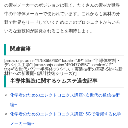
の素材メーカーのポジションは強く、たくさんの素材が世界
中の半導体メーカーで使われています。これからも素材の分
野で世界をリードしていくためにこのプロジェクトからいろ
いろな新技術が開発されることを期待します。
関連書籍
[amazonjs asin=”4753650499″ locale=”JP” title=”半導体材料・
デバイス工学”] [amazonjs asin=”4904774957″ locale=”JP”
title=”次世代パワー半導体デバイス・実装技術の基礎-Siから新
材料への新展開- (設計技術シリーズ)”]
半導体製造に関するケムステ過去記事
化学者のためのエレクトロニクス講座~次世代の通信技術
編~
化学者のためのエレクトロニクス講座~5Gで活躍する化学
メーカー編~