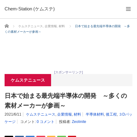
Chem-Station (ケムステ)
ホーム
ケムステニュース
,
企業情報
,
材料
日本で始まる最先端半導体の開発 ～多
くの素材メーカーが参画～
[スポンサーリンク]
ケムステニュース
日本で始まる最先端半導体の開発 ～多くの
素材メーカーが参画～
2021/6/11
ケムステニュース
,
企業情報
,
材料
半導体材料
,
後工程
,
３Dパッ
ケージ
コメント:
0 コメント
投稿者:
Zeolinite