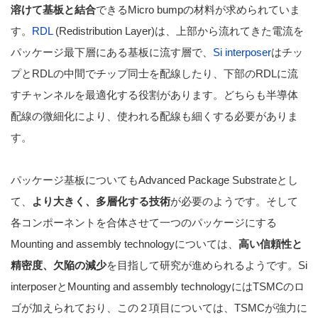
溶けて基板と結合
できるMicro bumpの材料が求められていま
す。
RDL
(Redistribution Layer)は、上部から流れてきた電流を
パッケージ最下層にある基板に流す層で、
Si interposer
はチッ
プとRDLの中間でチップ同士を配線したり、下部のRDLに流
すチャンネルを最適化する役割があります。どちらも半導体
配線の微細化により、使われる配線も細くする必要がありま
す。
パッケージ基板についてもAdvanced Package Substrateとし
て、
より大きく、多層化する技術
が必要のようです。そして
各コンポーネントを合体させて一つのパッケージにする
Mounting and assembly technologyについては、
高い信頼性と
精密度、欠陥の減少
を目指して研究が進められるようです。Si
interposerとMounting and assembly technologyにはTSMCのロ
ゴが加えられており、この２項目については、TSMCが強力に