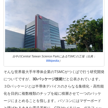
台中のCentral Taiwan Science ParkにあるTSMCの工場（出典：
Wikipedia
）
そんな世界最大手半導体企業のTSMCがつくばで行う研究開発
についてですが、
3Dパッケージ技術
だと公表されています。
３Dパッケージとは半導体デバイスのさらなる集積化・高性能
化を目的に複数種類のチップを縦に積層させて一つのパッケ
ージにまとめることを指します。パソコンにはマザーボード
と呼ばれる大きな電子基板に、CPUやメモリー、グラフィッ