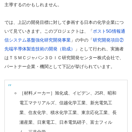
主導するのかもしれません。
では、上記の開発目標に対して参画する日本の化学企業につ
いて見ていきます。このプロジェクトは、「
ポスト5G情報通
信システム基盤強化研究開発事業
」の中の「
研究開発項目②
先端半導体製造技術の開発（助成）
」として行われ、実施者
はＴＳＭＣジャパン３ＤＩＣ研究開発センター株式会社で、
パートナー企業・機関として下記が挙げられています。
［材料メーカー］旭化成、イビデン、JSR、昭和
電工マテリアルズ、信越化学工業、新光電気工
業、住友化学、積水化学工業、東京応化工業、長
瀬産業、日東電工、日本電気硝子、富士フィル
ム、三井化学