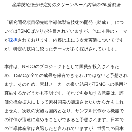
産業技術総合研究所のクリーンルーム内部の360度動画
「研究開発項目②先端半導体製造技術の開発（助成）」につ
いてはTSMCばかりが注目されていますが、他に４件のテーマ
が
採択
されております。内容は主に３次元実装についてです
が、特定の技術に絞ったテーマが多く採択されています。
本件は、NEDOのプロジェクトとして国費が投入されるた
め、TSMCが全ての成果を保有できるわけではないと予想され
ます。そのため、素材メーカーの良い結果がTSMCへの採用と
直結するかどうかも不明です。それでも参加する意義は、評
価の機会拡大によって素材開発の加速させたいからかもしれ
ません。実験の実施も国内となり、サンプル試作から機器で
の評価が迅速に進めることができると予想されます。日本で
の半導体産業は衰退したと言われていますが、世界での日本