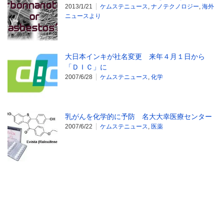
2013/1/21
ケムステニュース
,
ナノテクノロジー
,
海外
ニュースより
大日本インキが社名変更 来年４月１日から
「ＤＩＣ」に
2007/6/28
ケムステニュース
,
化学
乳がんを化学的に予防 名大大幸医療センター
2007/6/22
ケムステニュース
,
医薬