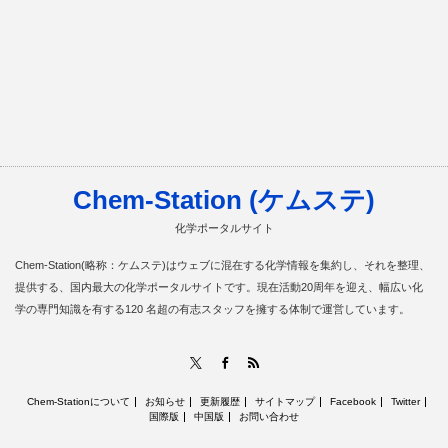
Chem-Station (ケムステ)
化学ポータルサイト
Chem-Station(略称：ケムステ)はウェブに混在する化学情報を集約し、それを整理、
提供する、国内最大の化学ポータルサイトです。現在活動20周年を迎え、幅広い化
学の専門知識を有する120 名超の有志スタッフを擁する体制で運営しています。
RSS
X
Facebook
Chem-Stationについて
お知らせ
更新履歴
サイトマップ
Facebook
Twitter
国際版
中国版
お問い合わせ