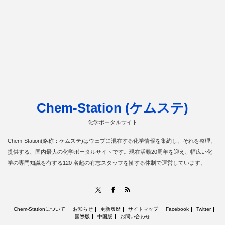
Chem-Station (ケムステ)
化学ポータルサイト
Chem-Station(略称：ケムステ)はウェブに混在する化学情報を集約し、それを整理、
提供する、国内最大の化学ポータルサイトです。現在活動20周年を迎え、幅広い化
学の専門知識を有する120 名超の有志スタッフを擁する体制で運営しています。
RSS
X
Facebook
Chem-Stationについて
お知らせ
更新履歴
サイトマップ
Facebook
Twitter
国際版
中国版
お問い合わせ