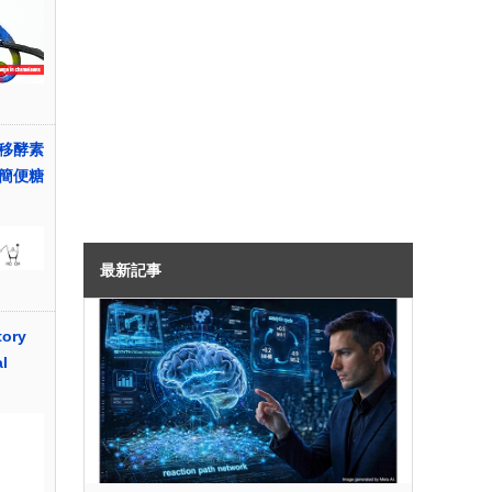
移酵素
簡便糖
最新記事
tory
l