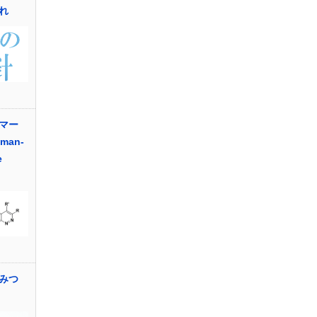
れ
マー
man-
e
ひみつ