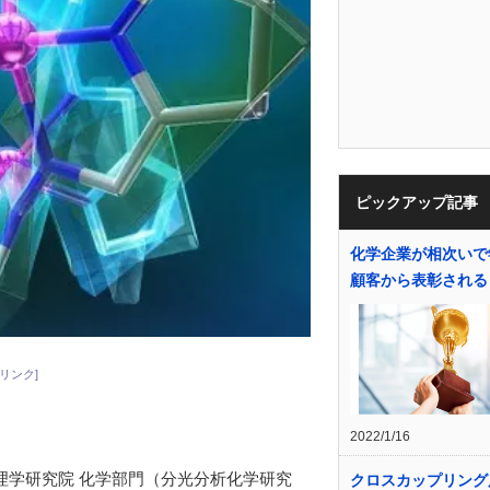
ピックアップ記事
化学企業が相次いで
顧客から表彰される
リンク]
2022/1/16
理学研究院 化学部門（分光分析化学研究
クロスカップリング