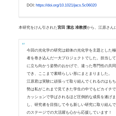
DOI:
https://doi.org/10.1021/jacs.5c06020
本研究をけん引された
宮田 潔志 准教授
から、江原さん
今回の光化学の研究は錯体の光化学を主題とした極
者を巻き込んだ一大プロジェクトでした。担当して
に立ち向かう姿勢のおかげで、違った専門性の共同
でき、ここまで素晴らしい形にまとまりました。
江原君は実験に頑張って取り組んでくれるのはもち
勢は私がこれまで見てきた学生の中でもピカイチで
カッションで学ばされるほど圧倒的な成長を遂げま
し、研究者を目指して今も新しい研究に取り組んで
のステージでの大活躍も心から応援しています！