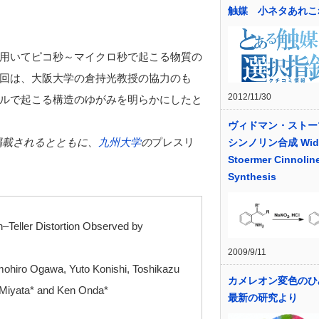
触媒 小ネタあれこ
用いてピコ秒～マイクロ秒で起こる物質の
回は、大阪大学の倉持光教授の協力のも
2012/11/30
ルで起こる構造のゆがみを明らかにしたと
ヴィドマン・ストー
掲載されるとともに、
九州大学
の
プレスリ
シンノリン合成 Wid
Stoermer Cinnolin
Synthesis
–Teller Distortion Observed by
2009/9/11
ohiro Ogawa, Yuto Konishi, Toshikazu
カメレオン変色の
 Miyata* and Ken Onda*
最新の研究より