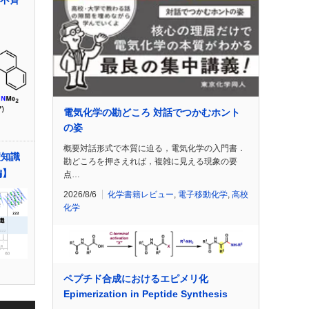
の不斉
電気化学の勘どころ 対話でつかむホント
の姿
概要対話形式で本質に迫る，電気化学の入門書．
礎知識
勘どころを押さえれば，複雑に見える現象の要
編】
点…
2026/8/6
化学書籍レビュー
,
電子移動化学
,
高校
化学
ペプチド合成におけるエピメリ化
Epimerization in Peptide Synthesis