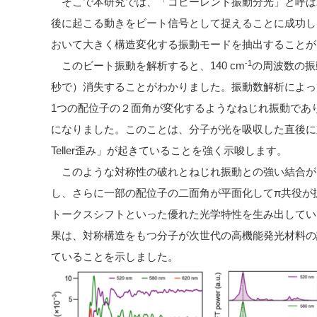
そこで本研究では、「コヒーレント振動分光」と呼ば
後に起こる動きをビート信号として捉えることに成功し
おいて大きく構造変化する振動モードを抽出することが
-1
このビート振動を解析すると、140 cm
の周波数の振
秒で）消失することがわかりました。振動数解析によっ
1つの配位子の２面角が変化するようなねじれ振動であ
になりました。このことは、分子が光を吸収した直後に対
Teller歪み」が起きていることを強く示唆します。
このような対称性の破れとねじれ振動との強い結合が
し、さらに一部の配位子の二面角が平面化してπ共役が
トークスシフトといった優れた光学特性を生み出してい
果は、対称構造をもつ分子が次世代の高機能発光材料の
ていることを示しました。