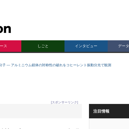
ース
しごと
インタビュー
デー
分子 ― アルミニウム錯体の対称性の破れをコヒーレント振動分光で観測
[スポンサーリンク]
注目情報