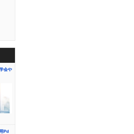
学会や
用Pd