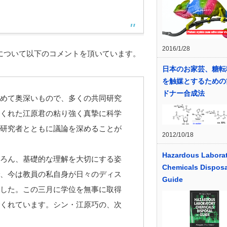
2016/1/28
について以下のコメントを頂いています。
日本のお家芸、糖転
を触媒とするための
ドナー合成法
めて奥深いもので、多くの共同研究
くれた江原君の粘り強く真摯に科学
研究者とともに議論を深めることが
2012/10/18
Hazardous Labora
ろん、基礎的な理解を大切にする姿
Chemicals Disposa
、今は教員の私自身が日々のディス
Guide
した。この三月に学位を無事に取得
くれています。シン・江原巧の、次