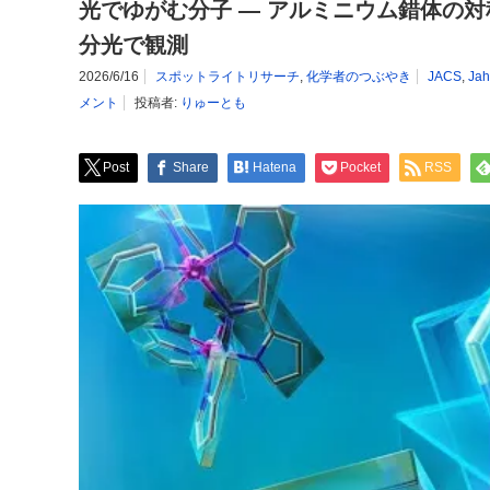
光でゆがむ分子 ― アルミニウム錯体の
分光で観測
2026/6/16
スポットライトリサーチ
,
化学者のつぶやき
JACS
,
Jah
メント
投稿者:
りゅーとも
Post
Share
Hatena
Pocket
RSS