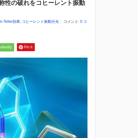
対称性の破れをコヒーレント振動
n-Teller効果
,
コヒーレント振動分光
コメント:
0 コ
feedly
Pin it