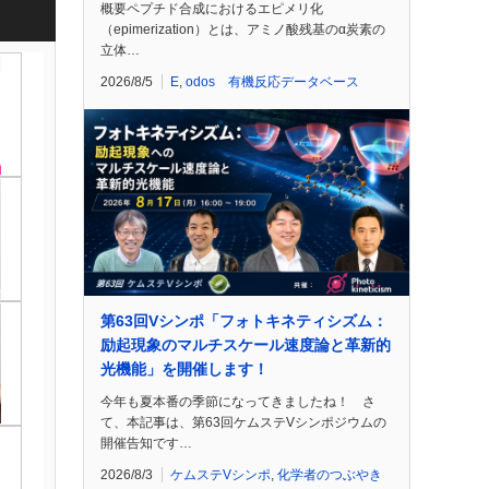
概要ペプチド合成におけるエピメリ化
（epimerization）とは、アミノ酸残基のα炭素の
立体…
2026/8/5
E
,
odos 有機反応データベース
第63回Vシンポ「フォトキネティシズム：
励起現象のマルチスケール速度論と革新的
光機能」を開催します！
今年も夏本番の季節になってきましたね！ さ
て、本記事は、第63回ケムステVシンポジウムの
開催告知です…
2026/8/3
ケムステVシンポ
,
化学者のつぶやき