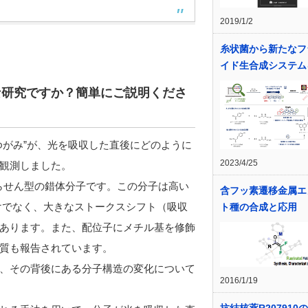
2019/1/2
糸状菌から新たなフ
イド生合成システム
な研究ですか？簡単にご説明くださ
がみ”が、光を吸収した直後にどのように
2023/4/25
観測しました。
らせん型の錯体分子です。この分子は高い
含フッ素遷移金属エ
けでなく、大きなストークスシフト（吸収
ト種の合成と応用
あります。また、配位子にメチル基を修飾
質も報告されています。
、その背後にある分子構造の変化について
2016/1/19