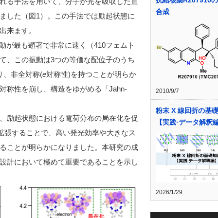
抗結核薬R207910
れる手法を用いて、分子が光を吸収した直
合成
ました（図1）。この手法では励起状態に
出来ます。
動が最も顕著で非常に速く（410フェムト
て、この振動は3つの等価な配位子のうち
り、非全対称(
e
対称性)を持つことが明らか
称性を崩し、構造をゆがめる「Jahn-
2010/9/7
粉末 X 線回折の基
、励起状態における電荷分布の局在化を促
【実践·データ解釈
拡張することで、高い発光効率や大きなス
ることが明らかになりました。本研究の成
設計において極めて重要であることを示し
2026/1/29