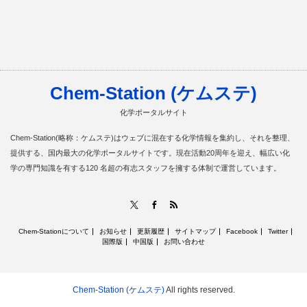
Chem-Station (ケムステ)
化学ポータルサイト
Chem-Station(略称：ケムステ)はウェブに混在する化学情報を集約し、それを整理、
提供する、国内最大の化学ポータルサイトです。現在活動20周年を迎え、幅広い化
学の専門知識を有する120 名超の有志スタッフを擁する体制で運営しています。
RSS
X
Facebook
Chem-Stationについて
お知らせ
更新履歴
サイトマップ
Facebook
Twitter
国際版
中国版
お問い合わせ
Chem-Station (ケムステ)
All rights reserved.