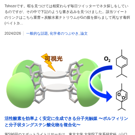
Tshozoです。暇を見つけては相変わらず毎日ツイッターでネタ探しをしてい
るのですが、その中で下記のような書き込みを見つけました。該当ツイート
のリンクはこちら重曹＝炭酸水素ナトリウムがGの腹を膨らまして死なす毒餌
(ベイト;b…
2024/2/26
一般的な話題
,
化学者のつぶやき
,
論文
活性酸素を効率よく安定に生成できる分子光触媒 〜ポルフィリン
と分子状タングステン酸化物を複合化〜
第596回のスポットライトリサーチは、東京大学 大学院工学系研究科（山口