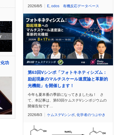
2026/8/5
E
,
odos 有機反応データベース
文化功
第63回Vシンポ「フォトキネティシズム：
励起現象のマルチスケール速度論と革新的
光機能」を開催します！
今年も夏本番の季節になってきましたね！ さ
て、本記事は、第63回ケムステVシンポジウムの
開催告知です…
2026/8/3
ケムステVシンポ
,
化学者のつぶやき