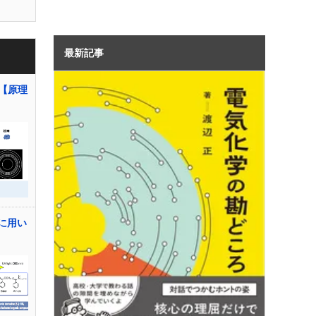
最新記事
識【原理
に用い