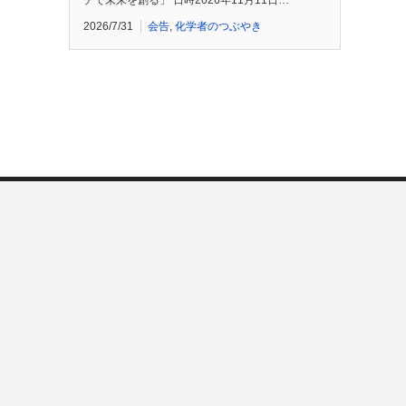
チで未来を創る」 日時2026年11月11日…
2026/7/31
会告
,
化学者のつぶやき