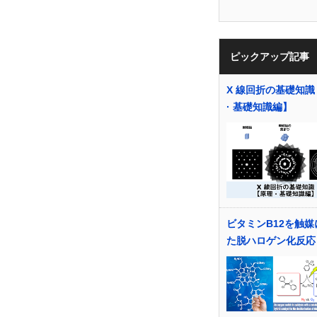
ピックアップ記事
X 線回折の基礎知
· 基礎知識編】
ビタミンB12を触媒
た脱ハロゲン化反応