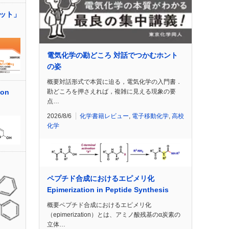
カット」
電気化学の勘どころ 対話でつかむホント
の姿
概要対話形式で本質に迫る，電気化学の入門書．
on
勘どころを押さえれば，複雑に見える現象の要
点…
2026/8/6
化学書籍レビュー
,
電子移動化学
,
高校
化学
ペプチド合成におけるエピメリ化
Epimerization in Peptide Synthesis
概要ペプチド合成におけるエピメリ化
（epimerization）とは、アミノ酸残基のα炭素の
立体…