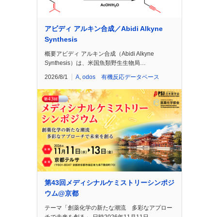
アビディ アルキン合成／Abidi Alkyne
Synthesis
概要アビディ アルキン合成（Abidi Alkyne
Synthesis）は、米国魚類野生生物局…
2026/8/1
A
,
odos 有機反応データベース
第43回メディシナルケミストリーシンポジ
ウム@京都
テーマ「創薬化学の新たな潮流 多彩なアプロー