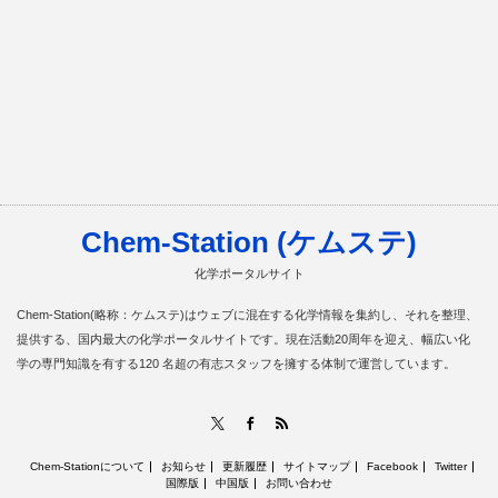
Chem-Station (ケムステ)
化学ポータルサイト
Chem-Station(略称：ケムステ)はウェブに混在する化学情報を集約し、それを整理、
提供する、国内最大の化学ポータルサイトです。現在活動20周年を迎え、幅広い化
学の専門知識を有する120 名超の有志スタッフを擁する体制で運営しています。
RSS
X
Facebook
Chem-Stationについて
お知らせ
更新履歴
サイトマップ
Facebook
Twitter
国際版
中国版
お問い合わせ