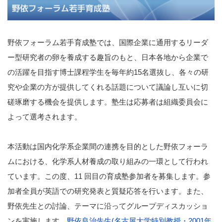
野依フォーラム若手育成塾では、国際企業に通用するリーダ
ー型研究者の卵を養成する趣旨のもと、日本各地から企業で
の活躍を目指す博士課程学生を毎年約15名選抜し、各々の研
究や企業の方が提供してくれる話題について議論し互いに切
磋琢磨する機会を提供します。塾生は応募者は組織委員会に
よって選考されます。
本活動は国内化学系企業間の連携を目的とした野依フォーラ
ムにおける、化学系人材養成の取り組みの一環として行われ
ています。この度、11 回目の育成塾参加者を募集します。参
加者全員が英語での研究発表と質疑応答を行います。また、
野依先生との討論、テーマに沿ってグループディスカッショ
ンを実施します。
野依良治先生(名古屋大学特別教授・2001年