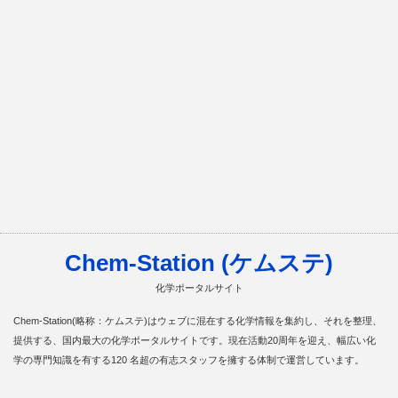
Chem-Station (ケムステ)
化学ポータルサイト
Chem-Station(略称：ケムステ)はウェブに混在する化学情報を集約し、それを整理、
提供する、国内最大の化学ポータルサイトです。現在活動20周年を迎え、幅広い化
学の専門知識を有する120 名超の有志スタッフを擁する体制で運営しています。