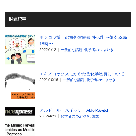
関連記事
ポンコツ博士の海外奮闘録 外伝① 〜調剤薬局
18時〜
2022/1/12
一般的な話題
,
化学者のつぶやき
エキノコックスにかかわる化学物質について
2021/10/16
一般的な話題
,
化学者のつぶやき
アルドール・スイッチ Aldol-Switch
2012/9/23
化学者のつぶやき
,
論文