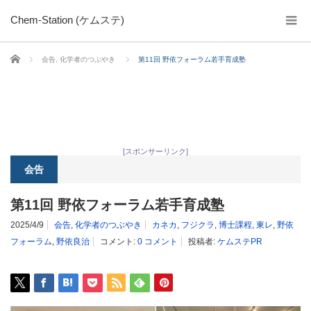
Chem-Station (ケムステ)
ホーム
会告
,
化学者のつぶやき
第11回 野依フォーラム若手育成塾
[スポンサーリンク]
会告
第11回 野依フォーラム若手育成塾
2025/4/9
会告
,
化学者のつぶやき
カネカ
,
フジクラ
,
博士課程
,
東レ
,
野依
フォーラム
,
野依良治
コメント:
0 コメント
投稿者:
ケムステPR