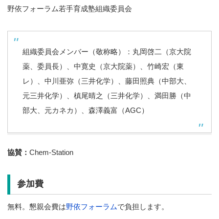
野依フォーラム若手育成塾組織委員会
組織委員会メンバー（敬称略）：丸岡啓二（京大院
薬、委員長）、中寛史（京大院薬）、竹崎宏（東
レ）、中川亜弥（三井化学）、藤田照典（中部大、
元三井化学）、槙尾晴之（三井化学）、満田勝（中
部大、元カネカ）、森澤義富（AGC）
協賛：
Chem-Station
参加費
無料。懇親会費は
野依フォーラム
で負担します。