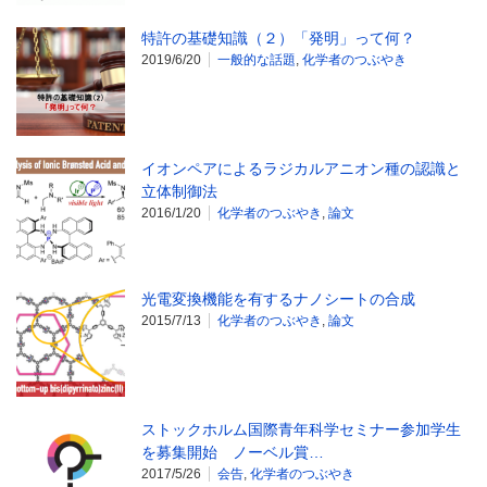
特許の基礎知識（２）「発明」って何？
2019/6/20
一般的な話題
,
化学者のつぶやき
イオンペアによるラジカルアニオン種の認識と
立体制御法
2016/1/20
化学者のつぶやき
,
論文
光電変換機能を有するナノシートの合成
2015/7/13
化学者のつぶやき
,
論文
ストックホルム国際青年科学セミナー参加学生
を募集開始 ノーベル賞…
2017/5/26
会告
,
化学者のつぶやき