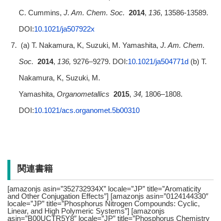
C. Cummins,
J. Am. Chem. Soc.
2014
,
136
, 13586-13589.
DOI:
10.1021/ja507922x
(a) T. Nakamura, K, Suzuki, M. Yamashita,
J. Am. Chem.
Soc.
2014
,
136
,
9276–9279. DOI:
10.1021/ja504771d
(b) T.
Nakamura, K, Suzuki, M.
Yamashita,
Organometallics
2015
,
34
,
1806–1808.
DOI:
10.1021/acs.organomet.5b00310
関連書籍
[amazonjs asin=”352732934X” locale=”JP” title=”Aromaticity
and Other Conjugation Effects”] [amazonjs asin=”0124144330″
locale=”JP” title=”Phosphorus Nitrogen Compounds: Cyclic,
Linear, and High Polymeric Systems”] [amazonjs
asin=”B00UCTR5Y8″ locale=”JP” title=”Phosphorus Chemistry