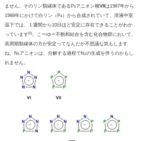
ません。そのリン類縁体であるP
アニオン種
VII
は1987年から
5
1988年にかけて白リン（P
）から合成されていて、溶液中室
4
温下では、１週間から10日ほど安定に存在できることがわか
[5]
っています
。こーゆー不飽和結合を含む化合物群において、
高周期類縁体の方が安定ってなんだか不思議な気もします
ね。N
アニオンは、分解する過程でN
の生成を伴うのかもし
5
2
れません。