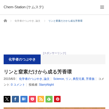
Chem-Station (ケムステ)
ホーム
化学者のつぶやき
,
論文
リンと窒素だけから成る芳香環
[スポンサーリンク]
化学者のつぶやき
リンと窒素だけから成る芳香環
2015/6/3
化学者のつぶやき
,
論文
Science
,
リン
,
典型元素
,
芳香族
コメ
ント:
0 コメント
投稿者:
StarryNight