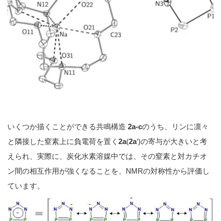
いくつか描くことができる共鳴構造
2a-c
のうち、リンに凛々
と隣接した窒素上に負電荷を置く
2a
(
2a
‘)の寄与が大きいと考
えられ、実際に、炭化水素溶媒中では、その窒素と対カチオ
ン間の相互作用が強くなることを、NMRの対称性から評価し
ています。