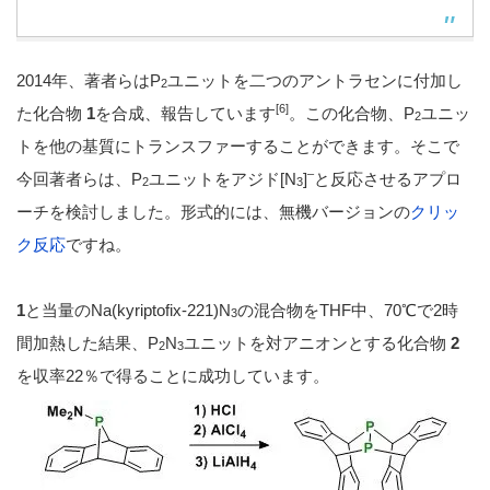
2014年、著者らはP
ユニットを二つのアントラセンに付加し
2
[6]
た化合物
1
を合成、報告しています
。この化合物、P
ユニッ
2
トを他の基質にトランスファーすることができます。そこで
–
今回著者らは、P
ユニットをアジド[N
]
と反応させるアプロ
2
3
ーチを検討しました。形式的には、無機バージョンの
クリッ
ク反応
ですね。
1
と当量のNa(kyriptofix-221)N
の混合物をTHF中、70℃で2時
3
間加熱した結果、P
N
ユニットを対アニオンとする化合物
2
2
3
を収率22％で得ることに成功しています。