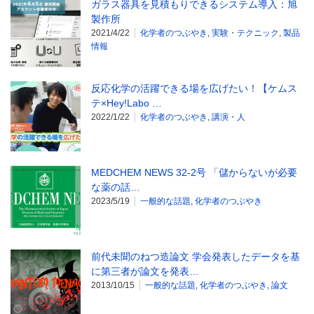
ガラス器具を見積もりできるシステム導入：旭
製作所
2021/4/22
化学者のつぶやき
,
実験・テクニック
,
製品
情報
反応化学の活躍できる場を広げたい！【ケムス
テ×Hey!Labo …
2022/1/22
化学者のつぶやき
,
講演・人
MEDCHEM NEWS 32-2号 「儲からないが必要
な薬の話…
2023/5/19
一般的な話題
,
化学者のつぶやき
前代未聞のねつ造論文 学会発表したデータを基
に第三者が論文を発表…
2013/10/15
一般的な話題
,
化学者のつぶやき
,
論文