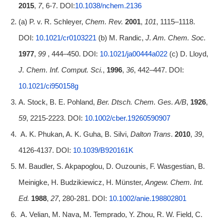
2015
,
7
, 6-7. DOI:
10.1038/nchem.2136
(a) P. v. R. Schleyer,
Chem. Rev.
2001
,
101
, 1115–1118.
DOI:
10.1021/cr0103221
(b) M. Randic,
J. Am. Chem. Soc.
1977
,
99
, 444–450. DOI:
10.1021/ja00444a022
(c) D. Lloyd,
J. Chem. Inf. Comput. Sci.
,
1996
,
36
, 442–447. DOI:
10.1021/ci950158g
A. Stock, B. E. Pohland,
Ber. Dtsch. Chem. Ges. A/B
,
1926
,
59
, 2215-2223. DOI:
10.1002/cber.19260590907
A. K. Phukan, A. K. Guha, B. Silvi,
Dalton Trans
.
2010
,
39
,
4126-4137. DOI:
10.1039/B920161K
M. Baudler, S. Akpapoglou, D. Ouzounis, F. Wasgestian, B.
Meinigke, H. Budzikiewicz, H. Münster,
Angew. Chem. Int.
Ed.
1988
,
27
, 280-281. DOI:
10.1002/anie.198802801
A. Velian, M. Nava, M. Temprado, Y. Zhou, R. W. Field, C.