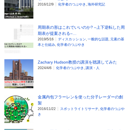
2016/12/9
化学者のつぶやき
,
海外研究記
周期表の形はこれでいいのか? –上下逆転した周
期表が提案される–…
2019/5/16
ディスカッション
,
一般的な話題
,
元素の基
本と仕組み
,
化学者のつぶやき
Zachary Hudson教授の講演を聴講してみた
2024/4/6
化学者のつぶやき
,
講演・人
金属内包フラーレンを使った分子レーダーの創
製
2016/11/22
スポットライトリサーチ
,
化学者のつぶや
き