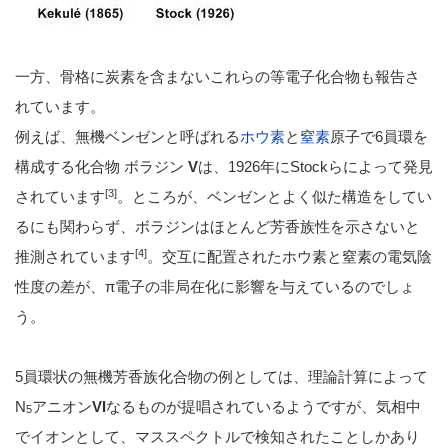
一方、骨格に炭素を含まないこれらの等電子化合物も報告さ
れています。
例えば、無機ベンゼンと呼ばれる
ホウ素
と
窒素
原子で6員環を
構成する化合物 ボラジン
V
は、1926年にStockらによって発見
[3]
されています
。ところが、ベンゼンとよく似た構造をしてい
るにも関わらず、ボラジンはほとんど芳香族性を示さないと
[4]
推測されています
。交互に配置されたホウ素と窒素の電気陰
性度の差が、π電子の非局在化に影響を与えているのでしょ
う。
5員環状の無機芳香族化合物の例としては、理論計算によって
N
アニオン
VI
なるものが提唱されているようですが、気相中
5
でイオンとして、マススペクトルで検知されたことしかあり