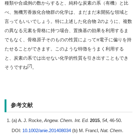
種類や合成例の数からすると、純粋な炭素の系（有機）と比
べ、無機芳香族化合物群の化学は、まだまだ未開拓な領域と
言ってもいいでしょう。特に上述した化合物 2のように、複数
の異なる元素を骨格に持つ場合、置換基の効果を利用するま
でもなく、骨格原子そのものの性質によってπ電子に偏りを持
たせることができます。このような特徴をうまく利用する
と、炭素の系では出せない化学的性質を引き出すこともでき
[7]
そうですね
。
参考文献
(a) A. J. Rocke,
Angew. Chem. Int. Ed.
2015
,
54
, 46-50.
DOI:
10.1002/anie.201408034
(b) M. Francl,
Nat. Chem
.