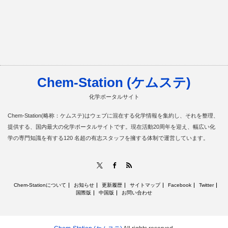
Chem-Station (ケムステ)
化学ポータルサイト
Chem-Station(略称：ケムステ)はウェブに混在する化学情報を集約し、それを整理、
提供する、国内最大の化学ポータルサイトです。現在活動20周年を迎え、幅広い化
学の専門知識を有する120 名超の有志スタッフを擁する体制で運営しています。
RSS
X
Facebook
Chem-Stationについて
お知らせ
更新履歴
サイトマップ
Facebook
Twitter
国際版
中国版
お問い合わせ