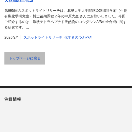
天然物の全合成
第695回のスポットライトリサーチは、北里大学大学院感染制御科学府（生物
有機化学研究室）博士後期課程２年の中原大生 さんにお願いしました。今回
ご紹介するのは、環状テトラペプチド天然物のコシダシンA/Bの全合成に関す
る研究です。…
2026/2/4
スポットライトリサーチ
,
化学者のつぶやき
トップページに戻る
注目情報