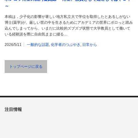
～
本稿は，少子化の影響が著しい地方私立大で学位を取得したとあるしがない
博士(薬学)が、厳しい世の中を生きるためにアカデミアの世界にポロっと踏み
込んでしまってから、いまだに比較的ズブズブ状態で大学教員として働いて
いる経験談を際に自由気ままに綴る…
2026/5/11
一般的な話題
,
化学者のつぶやき
,
日常から
トップページに戻る
注目情報