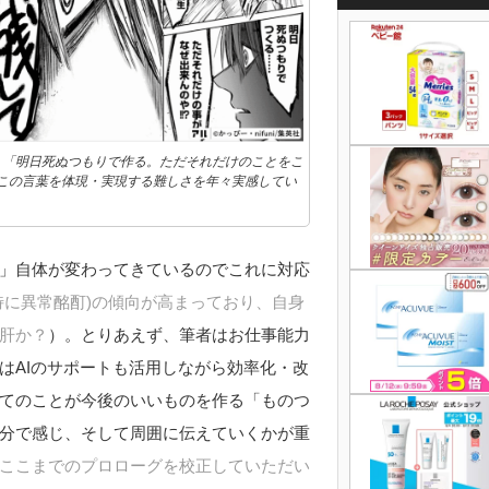
。「明日死ぬつもりで作る。ただそれだけのことをこ
この言葉を体現・実現する難しさを年々実感してい
」自体が変わってきているのでこれに対応
特に異常酩酊)
の傾向が高まっており、自身
肝か？
）。とりあえず、筆者はお仕事能力
はAIのサポートも活用しながら効率化・改
てのことが今後のいいものを作る「ものつ
分で感じ、そして周囲に伝えていくかが重
ここまでのプロローグを校正していただい