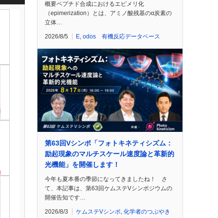
概要ペプチド合成におけるエピメリ化
（epimerization）とは、アミノ酸残基のα炭素の
立体…
2026/8/5
E
,
odos 有機反応データベース
第63回Vシンポ「フォトキネティシズム：
励起現象のマルチスケール速度論と革新的
光機能」を開催します！
今年も夏本番の季節になってきましたね！ さ
て、本記事は、第63回ケムステVシンポジウムの
開催告知です…
2026/8/3
ケムステVシンポ
,
化学者のつぶやき