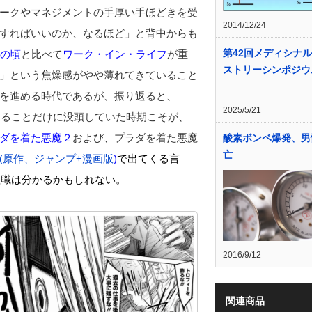
ークやマネジメントの手厚い手ほどきを受
2014/12/24
すればいいのか、なるほど」と背中からも
第42回メディシナ
あの頃
と比べて
ワーク
・イン・
ライフ
が重
ストリーシンポジウ
」という焦燥感がやや薄れてきていること
を進める時代であるが、振り返ると、
2025/5/21
めることだけに没頭していた時期こそが、
ダを着た悪魔２
および、プラダを着た悪魔
酸素ボンベ爆発、男
亡
(原作、ジャンプ+漫画版
)
で出てくる言
理職は分かるかもしれない。
2016/9/12
関連商品