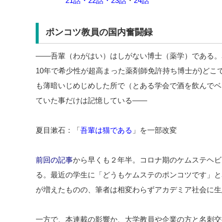
締めの③
21話
・
22話
・
23話
・
24話
ポンコツ教員の国内奮闘録
――吾輩（わがはい）はしがない博士（薬学）である。
10年で希少性が超高まった薬剤師免許持ち博士が)ど
も薄暗いじめじめした所で（とある学会で酒を飲んでベ
ていた事だけは記憶している――
夏目漱石：「
吾輩は猫である
」を一部改変
前回の記事
から早くも２年半。コロナ期のケムステヘビ
る。最近の学生に「どうもケムステのポンコツです」と
が増えたものの、筆者は相変わらずアカデミア社会に生
一方で、本連載の影響か、大学教員や企業の方と名刺交