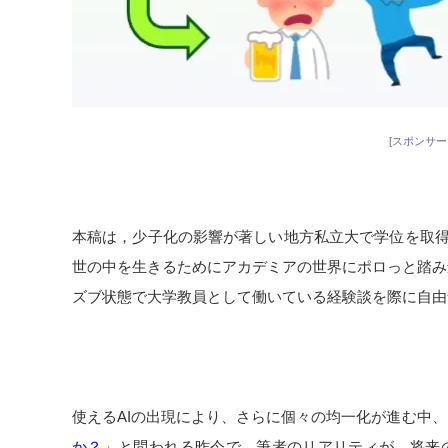
[スポンサー
本稿は，少子化の影響が著しい地方私立大で学位を取得
世の中を生きるためにアカデミアの世界にポロっと踏み
ズブ状態で大学教員として働いている経験談を際に自由
部に増やしすぎて地方薬学志望者、減りすぎじゃない…
がないとかなりきつい国立より古豪私大の研究設備・環
使えるAIの出現により、さらに個々の均一化が進む中、
か？
」と問われる昨今で、筆者のリアリティが、将来