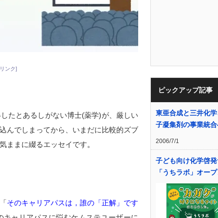
リンク]
ピックアップ記事
東亜合成と三井化学
したとあるしがない博士(薬学)が、厳しい
子凝集剤の事業統合
込んでしまってから、いまだに比較的ズブ
2006/7/1
気ままに綴るエッセイです
。
（都会に薬学
？もくもくと実験するなら維持費に金を稼
子ども向け化学啓発
「うちラボ」オープ
境はかなりいいぞ！）
「
そのキャリアパスは，誰の「正解」です
のキャリアパスに悩むケムステユーザーに