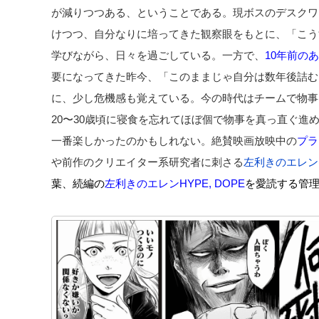
が減りつつある、ということである。現ボスのデスクワ
けつつ、自分なりに培ってきた観察眼をもとに、「こう
学びながら、日々を過ごしている。一方で、
10年前の
要になってきた昨今、「このままじゃ自分は数年後詰む
に、少し危機感も覚えている。今の時代はチームで物事
20〜30歳頃に寝食を忘れてほぼ個で物事を真っ直ぐ進
一番楽しかったのかもしれない。絶賛映画放映中の
プラ
や前作のクリエイター系研究者に刺さる
左利きのエレン
葉、続編の
左利きのエレンHYPE, DOPE
を愛読する管