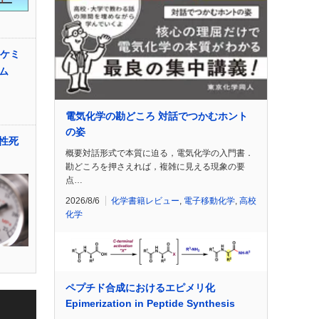
ルケミ
ム
電気化学の勘どころ 対話でつかむホント
の姿
性死
概要対話形式で本質に迫る，電気化学の入門書．
勘どころを押さえれば，複雑に見える現象の要
点…
2026/8/6
化学書籍レビュー
,
電子移動化学
,
高校
化学
ペプチド合成におけるエピメリ化
Epimerization in Peptide Synthesis