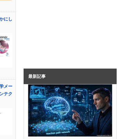
かにし
最新記事
学メー
ンテク