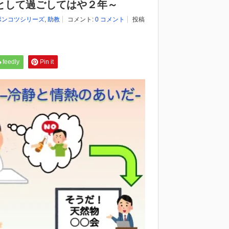
として過ごしてはや２年～
ポンコツシリーズ
,
助教
コメント:
0 コメント
投稿
feedly
Pin it