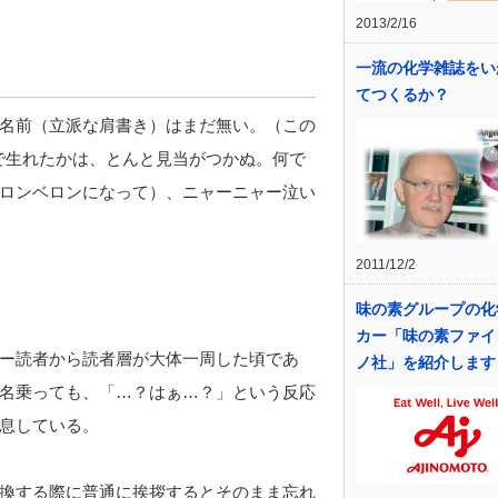
2013/2/16
一流の化学雑誌をい
てつくるか？
名前（立派な肩書き）はまだ無い。（この
こで生れたかは、とんと見当がつかぬ。何で
ロンベロンになって）、ニャーニャー泣い
2011/12/2
味の素グループの化
カー「味の素ファイ
ー読者から読者層が大体一周した頃であ
ノ社」を紹介します
名乗っても、「…？はぁ…？」という反応
息している。
換する際に普通に挨拶するとそのまま忘れ