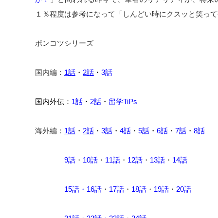
１％程度は参考になって「しんどい時にクスッと笑って
ポンコツシリーズ
国内編：
1話
・
2話
・
3話
国内外伝：
1話
・
2話
・
留学TiPs
海外編：
1話
・
2話
・
3話
・
4話
・
5話
・
6話
・
7話
・
8話
続きだよ
9話
・
10話
・
11話
・
12話
・
13話
・
14話
続きの②
15話
・
16話
・
17話
・
18話
・
19話
・
20話