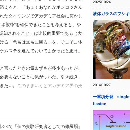
2025/10/24
添えると、「あぁ！あなたがポンコツさん
液体ガラスのフシギ
れたタイミングでアカデミア社会に何かし
”珍獣枠”を確保できたことを考えると、や
「認知されること」は比較的重要である（大
ける「悪名は無名に勝る」を、そこそこ体
ケムステを選んでおいてよかったと思う。
と言ったときの気まずさが多少あったが、
必要もないことに気がついた。引き続き、
きたい。
このままいくとアカデミア界の炎
2014/10/27
一重項分裂 single
fission
比べて「個の実験研究者としての修羅場」