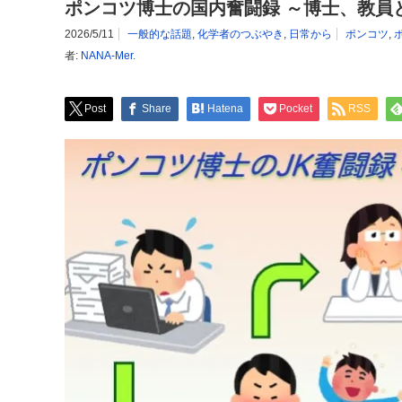
ポンコツ博士の国内奮闘録 ～博士、教員
2026/5/11
一般的な話題
,
化学者のつぶやき
,
日常から
ポンコツ
,
者:
NANA-Mer.
Post
Share
Hatena
Pocket
RSS