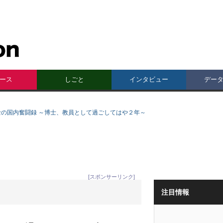
ース
しごと
インタビュー
デー
士の国内奮闘録 ～博士、教員として過ごしてはや２年～
[スポンサーリンク]
注目情報