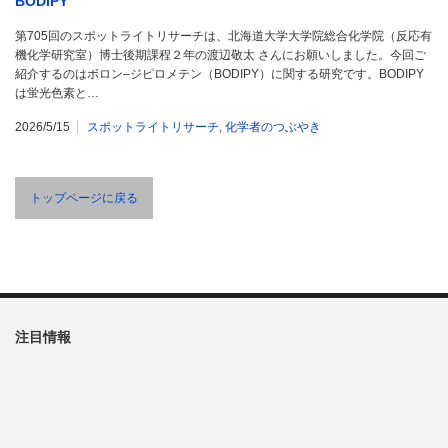
BODIPY”
第705回のスポットライトリサーチは、北海道大学大学院総合化学院（反応有
機化学研究室）博士後期課程２年の渡辺敬太 さんにお願いしました。今回ご
紹介するのはボロン‒ジピロメテン（BODIPY）に関する研究です。BODIPY
は蛍光色素と…
2026/5/15
スポットライトリサーチ
,
化学者のつぶやき
トップページに戻る
注目情報