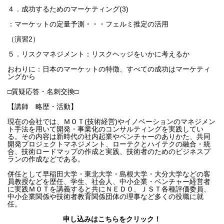
４．成功するためのマーケティング(3)
：マーケットの定量予測・・・フェルミ推定の活用
（演習2）
５．リスクマネジメント：リスクヘッジをいかに考えるか
おわりに：日本のマーケットの特徴、すべての成功はマーケティ
ングから
□質疑応答・名刺交換□
【講師　略歴・活動】
現在の会社では、ＭＯＴ(技術経営)やイノベーションのマネジメン
ト手法を用いて開発・事業化のコンサルティングを実践してい
る。その内容は新時代の社内起業やベンチャーのありかた、共同
開発プロジェクトマネジメント、ローテクとハイテクの融合・統
合、技術ロードマップの作成と実践、技術者のためのビジネスプ
ランの作成などである。
併任として早稲田大学・東北大学・島根大学・大分大学などの客
員教授などを歴任、学生、社会人、中小企業・ベンチャー経営者
に実践ＭＯＴを講義すると共にＮＥＤＯ、ＪＳＴ各種評価委員、
中小企業関係や技術者教育関係団体の理事など多くの役職に就
任。
申し込みはこちらをクリック！