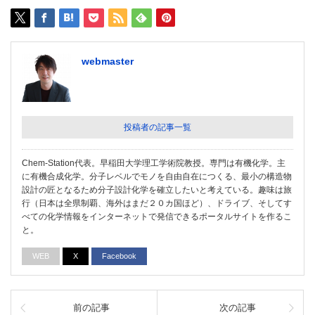
webmaster
投稿者の記事一覧
Chem-Station代表。早稲田大学理工学術院教授。専門は有機化学。主
に有機合成化学。分子レベルでモノを自由自在につくる、最小の構造物
設計の匠となるため分子設計化学を確立したいと考えている。趣味は旅
行（日本は全県制覇、海外はまだ２０カ国ほど）、ドライブ、そしてす
べての化学情報をインターネットで発信できるポータルサイトを作るこ
と。
WEB
X
Facebook
前の記事
次の記事