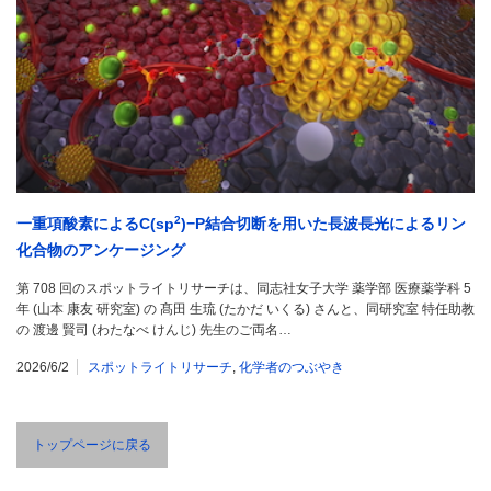
2
一重項酸素によるC(sp
)−P結合切断を用いた長波長光によるリン
化合物のアンケージング
第 708 回のスポットライトリサーチは、同志社女子大学 薬学部 医療薬学科 5
年 (山本 康友 研究室) の 髙田 生琉 (たかだ いくる) さんと、同研究室 特任助教
の 渡邊 賢司 (わたなべ けんじ) 先生のご両名…
2026/6/2
スポットライトリサーチ
,
化学者のつぶやき
トップページに戻る