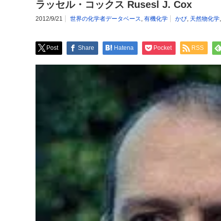
ラッセル・コックス Rusesl J. Cox
2012/9/21
世界の化学者データベース
,
有機化学
かび
,
天然物化学
Post
Share
Hatena
Pocket
RSS