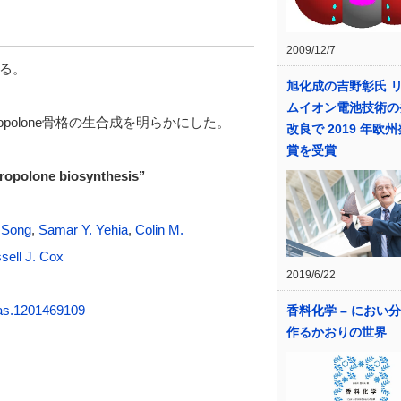
2009/12/7
る。
旭化成の吉野彰氏 
ムイオン電池技術の
opolone骨格の生合成を明らかにした。
改良で 2019 年欧
賞を受賞
tropolone biosynthesis’’
 Song
,
Samar Y. Yehia
,
Colin M.
sell J. Cox
2019/6/22
as.1201469109
香料化学 – におい
作るかおりの世界