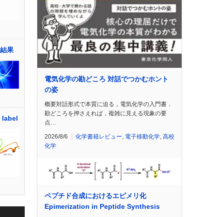
査結果
電気化学の勘どころ 対話でつかむホント
の姿
概要対話形式で本質に迫る，電気化学の入門書．
勘どころを押さえれば，複雑に見える現象の要
label
点…
2026/8/6
化学書籍レビュー
,
電子移動化学
,
高校
化学
ペプチド合成におけるエピメリ化
Epimerization in Peptide Synthesis