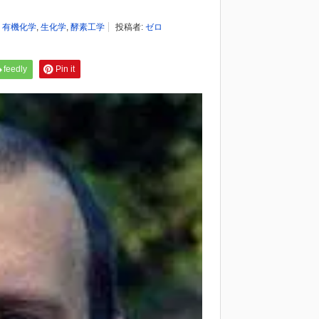
,
有機化学
,
生化学
,
酵素工学
投稿者:
ゼロ
feedly
Pin it