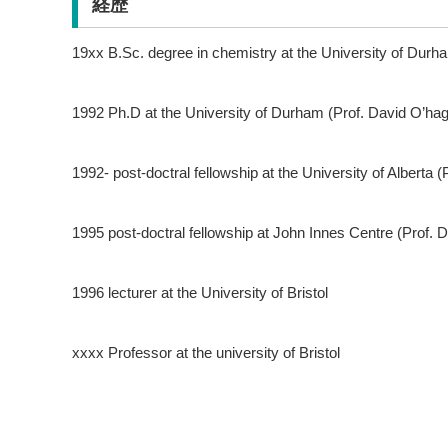
経歴
19xx B.Sc. degree in chemistry at the University of Durh
1992 Ph.D at the University of Durham (Prof. David O’ha
1992- post-doctral fellowship at the University of Alberta 
1995 post-doctral fellowship at John Innes Centre (Prof.
1996 lecturer at the University of Bristol
xxxx Professor at the university of Bristol