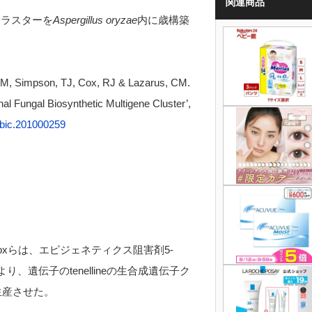
関連商品
子クラスターを
Aspergillus oryzae
内に歳構築
 AM, Simpson, TJ, Cox, RJ & Lazarus, CM.
al Fungal Biosynthetic Multigene Cluster’
,
cbic.201000259
xらは、エピジェネティクス阻害剤5-
を使うことにより、遺伝子のtenellineの生合成遺伝子ク
生産させた。