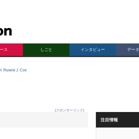
ース
しごと
インタビュー
デー
sesl J. Cox
[スポンサーリンク]
注目情報