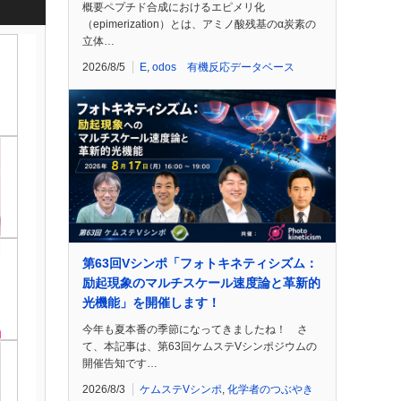
概要ペプチド合成におけるエピメリ化
（epimerization）とは、アミノ酸残基のα炭素の
立体…
2026/8/5
E
,
odos 有機反応データベース
第63回Vシンポ「フォトキネティシズム：
励起現象のマルチスケール速度論と革新的
光機能」を開催します！
今年も夏本番の季節になってきましたね！ さ
て、本記事は、第63回ケムステVシンポジウムの
開催告知です…
2026/8/3
ケムステVシンポ
,
化学者のつぶやき