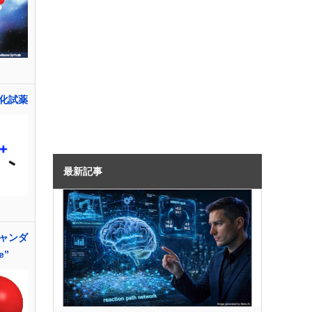
化試薬
最新記事
ャンダ
e”