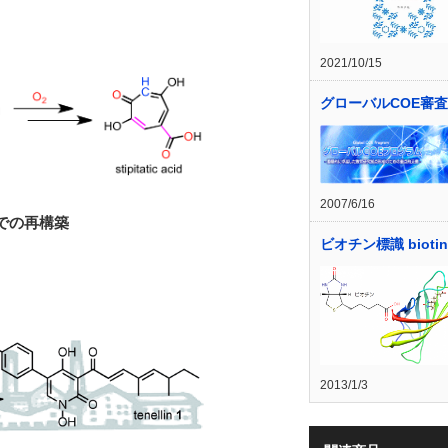
2021/10/15
グローバルCOE審
2007/6/16
での再構築
ビオチン標識 biotin 
2013/1/3