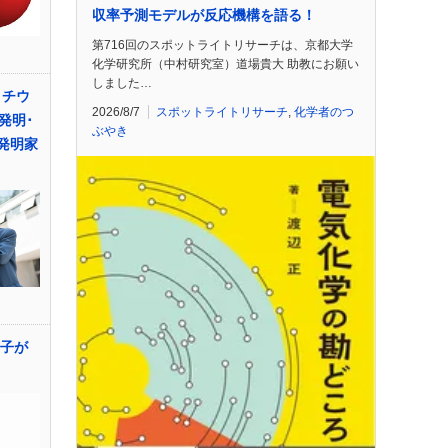
収率予測モデルが反応機構を語る！
第716回のスポットライトリサーチは、京都大学
化学研究所（中村研究室）道場貴大 助教にお願い
しました…
リチウ
2026/8/7
スポットライトリサーチ
,
化学者のつ
発明･
ぶやき
州発明家
分子が