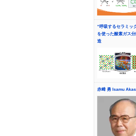
“呼吸するセラミッ
を使った酸素ガス分
造
赤﨑 勇 Isamu Akas