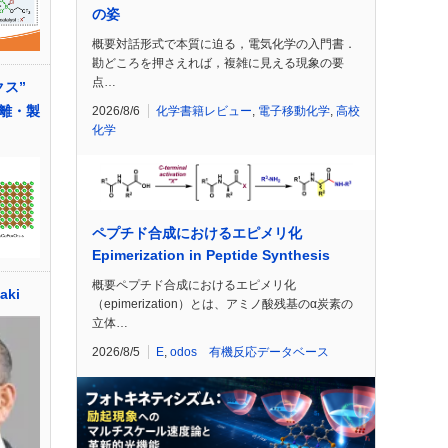
の姿
概要対話形式で本質に迫る，電気化学の入門書．
勘どころを押さえれば，複雑に見える現象の要
点…
クス”
離・製
2026/8/6
化学書籍レビュー
,
電子移動化学
,
高校
化学
ペプチド合成におけるエピメリ化
Epimerization in Peptide Synthesis
概要ペプチド合成におけるエピメリ化
aki
（epimerization）とは、アミノ酸残基のα炭素の
立体…
2026/8/5
E
,
odos 有機反応データベース