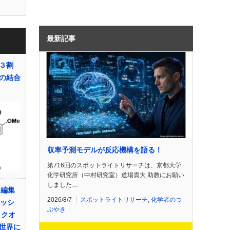
最新記事
３割
の結合
収率予測モデルが反応機構を語る！
第716回のスポットライトリサーチは、京都大学
化学研究所（中村研究室）道場貴大 助教にお願い
しました…
” 編集
2026/8/7
スポットライトリサーチ
,
化学者のつ
セッシ
ぶやき
イクオ
世界に