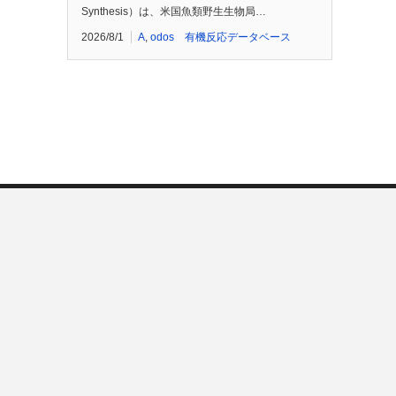
Synthesis）は、米国魚類野生生物局…
2026/8/1
A
,
odos 有機反応データベース