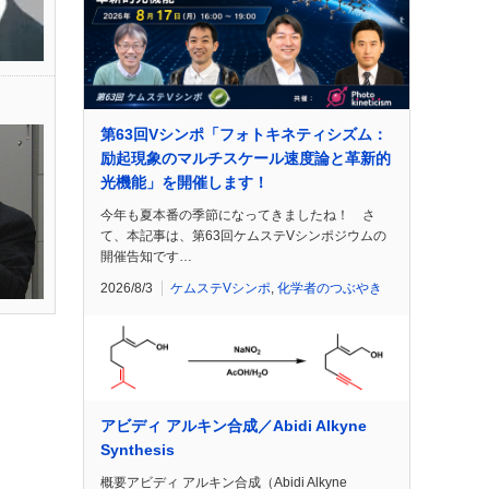
第63回Vシンポ「フォトキネティシズム：
励起現象のマルチスケール速度論と革新的
光機能」を開催します！
今年も夏本番の季節になってきましたね！ さ
て、本記事は、第63回ケムステVシンポジウムの
開催告知です…
2026/8/3
ケムステVシンポ
,
化学者のつぶやき
アビディ アルキン合成／Abidi Alkyne
Synthesis
概要アビディ アルキン合成（Abidi Alkyne