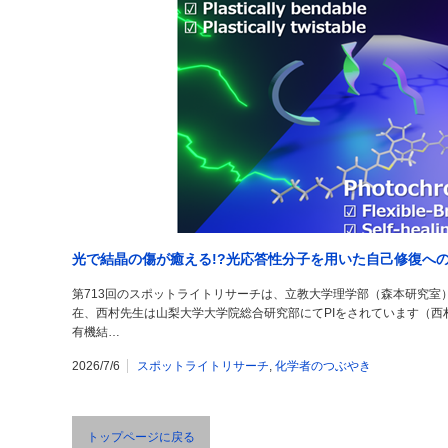
光で結晶の傷が癒える!?光応答性分子を用いた自己修復へ
第713回のスポットライトリサーチは、立教大学理学部（森本研究室
在、西村先生は山梨大学大学院総合研究部にてPIをされています（
有機結…
2026/7/6
スポットライトリサーチ
,
化学者のつぶやき
トップページに戻る