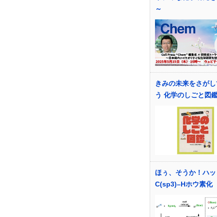
～
きみの未来をさがし
う 化学のしごと図
ほぅ、そうか！ハッ
C(sp3)–Hホウ素化