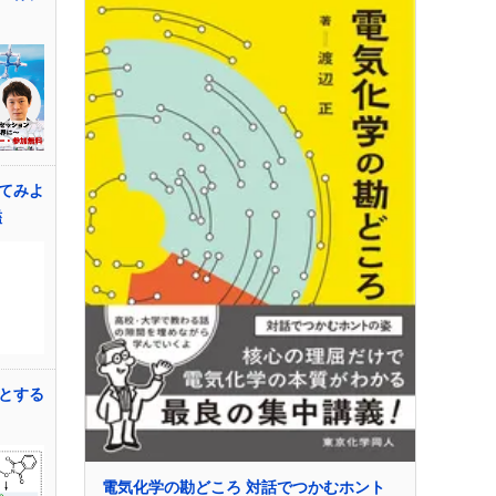
てみよ
鑑
とする
電気化学の勘どころ 対話でつかむホント