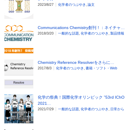
2023/8/27
化学者のつぶやき
,
論文
Communications Chemistry創刊！：ネイチャ…
2018/3/20
一般的な話題
,
化学者のつぶやき
,
製品情報
Chemistry Reference Resolverをさらに…
2017/8/3
化学者のつぶやき
,
書籍・ソフト・Web
化学の祭典！国際化学オリンピック ”53rd IChO
2021…
2021/7/29
一般的な話題
,
化学者のつぶやき
,
日常から