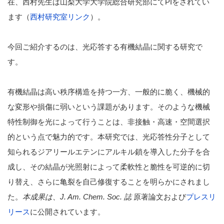
在、西村先生は山梨大学大学院総合研究部にてPIをされてい
ます（
西村研究室リンク
）。
今回ご紹介するのは、光応答する有機結晶に関する研究で
す。
有機結晶は高い秩序構造を持つ一方、一般的に脆く、機械的
な変形や損傷に弱いという課題があります。そのような機械
特性制御を光によって行うことは、非接触・高速・空間選択
的という点で魅力的です。本研究では、光応答性分子として
知られるジアリールエテンにアルキル鎖を導入した分子を合
成し、その結晶が光照射によって柔軟性と脆性を可逆的に切
り替え、さらに亀裂を自己修復することを明らかにされまし
た。
本成果は、J. Am. Chem. Soc. 誌
原著論文および
プレスリ
リース
に公開されています。