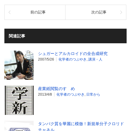
前の記事
次の記事
関連記事
シュガーとアルカロイドの全合成研究
2007/5/26
化学者のつぶやき
,
講演・人
産業紙閲覧のすゝめ
2013/4/8
化学者のつぶやき
,
日常から
タンパク質を華麗に模倣！新規単分子クロリド
チャネル