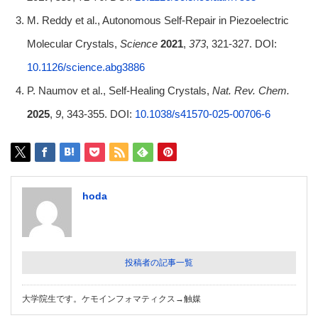
M. Reddy et al., Autonomous Self-Repair in Piezoelectric
Molecular Crystals,
Science
2021
,
373
, 321-327. DOI:
10.1126/science.abg3886
P. Naumov et al., Self-Healing Crystals,
Nat. Rev. Chem.
2025
,
9
, 343-355. DOI:
10.1038/s41570-025-00706-6
hoda
投稿者の記事一覧
大学院生です。ケモインフォマティクス→触媒