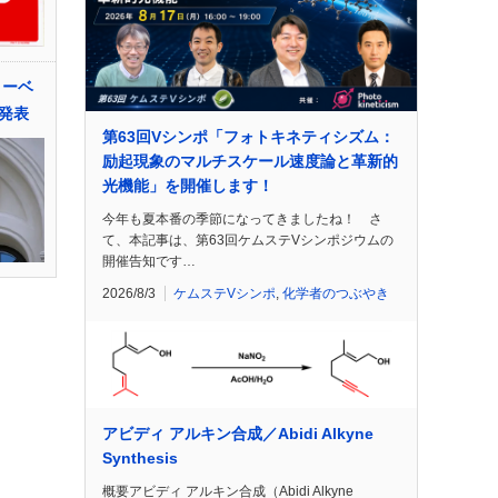
ノーベ
発表
第63回Vシンポ「フォトキネティシズム：
励起現象のマルチスケール速度論と革新的
光機能」を開催します！
今年も夏本番の季節になってきましたね！ さ
て、本記事は、第63回ケムステVシンポジウムの
開催告知です…
2026/8/3
ケムステVシンポ
,
化学者のつぶやき
アビディ アルキン合成／Abidi Alkyne
Synthesis
概要アビディ アルキン合成（Abidi Alkyne