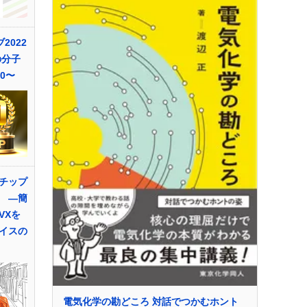
2022
の分子
10〜
チップ
 ―簡
VXを
イスの
電気化学の勘どころ 対話でつかむホント