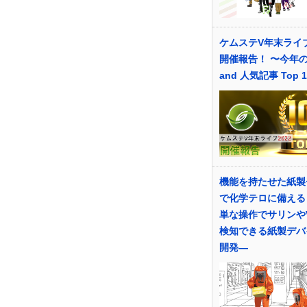
ケムステV年末ライブ
開催報告！ 〜今年
and 人気記事 Top 
機能を持たせた紙製
で化学テロに備える
単な操作でサリンや
検知できる紙製デバ
開発―