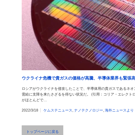
ウクライナ危機で貴ガスの価格が高騰、半導体業界も緊張
ロシアがウクライナを侵攻したことで、半導体用の貴ガスであるネオ
需給に支障を来たさざるを得ない状況だ。 (引用：コリア・エレクト
がほとんどで…
2022/3/18
ケムステニュース
,
ナノテクノロジー
,
海外ニュースより
トップページに戻る