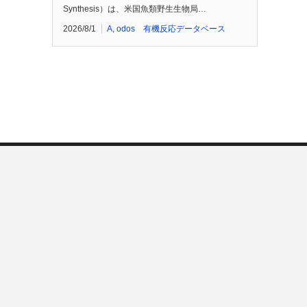
Synthesis）は、米国魚類野生生物局…
2026/8/1
A
,
odos 有機反応データベース