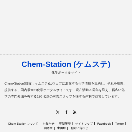
Chem-Station (ケムステ)
化学ポータルサイト
Chem-Station(略称：ケムステ)はウェブに混在する化学情報を集約し、それを整理、
提供する、国内最大の化学ポータルサイトです。現在活動20周年を迎え、幅広い化
学の専門知識を有する120 名超の有志スタッフを擁する体制で運営しています。
RSS
X
Facebook
Chem-Stationについて
お知らせ
更新履歴
サイトマップ
Facebook
Twitter
国際版
中国版
お問い合わせ