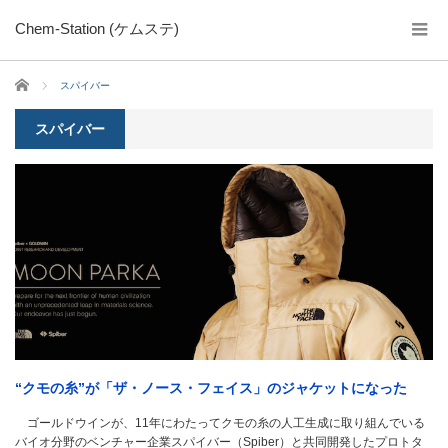
Chem-Station (ケムステ)
ホーム
スパイバー
スパイバー
“クモの糸”が「ザ・ノース・フェイス」のジャケットになった
ゴールドウインが、11年にわたってクモの糸の人工生成に取り組んでいる
バイオ分野のベンチャー企業スパイバー（Spiber）と共同開発したプロトタ