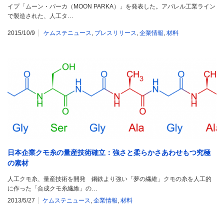
イプ「ムーン・パーカ（MOON PARKA）」を発表した。アパレル工業ライン
で製造された、人工タ…
2015/10/9
ケムステニュース
,
プレスリリース
,
企業情報
,
材料
日本企業クモ糸の量産技術確立：強さと柔らかさあわせもつ究極
の素材
人工クモ糸、量産技術を開発 鋼鉄より強い「夢の繊維」クモの糸を人工的
に作った「合成クモ糸繊維」の…
2013/5/27
ケムステニュース
,
企業情報
,
材料