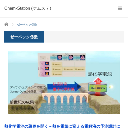
Chem-Station (ケムステ)
ホーム
ゼーベック係数
ゼーベック係数
熱化学電池の蘊奥を開く－熱を電気に変える電解液の予測設計に