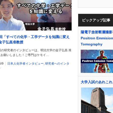
ピックアップ記事
陽電子放射断層撮影
3回「すべての化学・工学データを知識に変え
Positron Emmisio
金子弘昌准教授
Tomography
回の研究者のインタビューは、明治大学の金子弘昌 准
にお願いしました！ご専門はケモイ…
5/9
日本人化学者インタビュー
,
研究者へのインタ
ー
大学入試のあれこれ