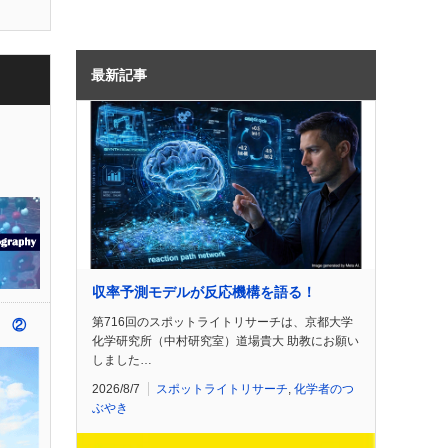
最新記事
n
収率予測モデルが反応機構を語る！
第716回のスポットライトリサーチは、京都大学
 ②
化学研究所（中村研究室）道場貴大 助教にお願い
しました…
2026/8/7
スポットライトリサーチ
,
化学者のつ
ぶやき