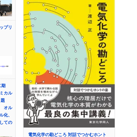
ップリ
第二期
ミカル
 題
 オル
ル化、
しての
電気化学の勘どころ 対話でつかむホント