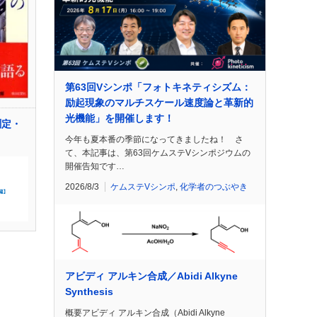
第63回Vシンポ「フォトキネティシズム：
励起現象のマルチスケール速度論と革新的
光機能」を開催します！
測定・
今年も夏本番の季節になってきましたね！ さ
て、本記事は、第63回ケムステVシンポジウムの
開催告知です…
2026/8/3
ケムステVシンポ
,
化学者のつぶやき
アビディ アルキン合成／Abidi Alkyne
Synthesis
概要アビディ アルキン合成（Abidi Alkyne