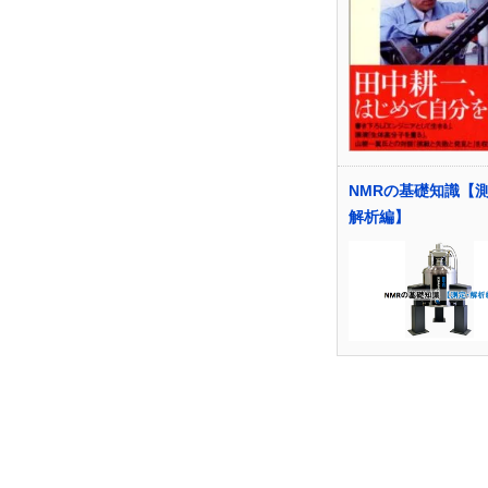
NMRの基礎知識【
解析編】