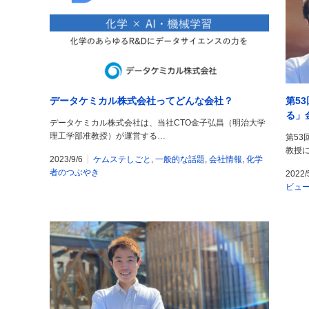
データケミカル株式会社ってどんな会社？
第5
る」
データケミカル株式会社は、当社CTO金子弘昌（明治大学
理工学部准教授）が運営する…
第53
教授
2023/9/6
ケムステしごと
,
一般的な話題
,
会社情報
,
化学
者のつぶやき
2022/
ビュ