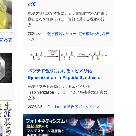
の姿
概要対話形式で本質に迫る，電気化学の入門書．
勘どころを押さえれば，複雑に見える現象の要
点…
2026/8/6
化学書籍レビュー
,
電子移動化学
,
高校
におす
化学
ペプチド合成におけるエピメリ化
Epimerization in Peptide Synthesis
概要ペプチド合成におけるエピメリ化
（epimerization）とは、アミノ酸残基のα炭素の
立体…
2026/8/5
E
,
odos 有機反応データベース