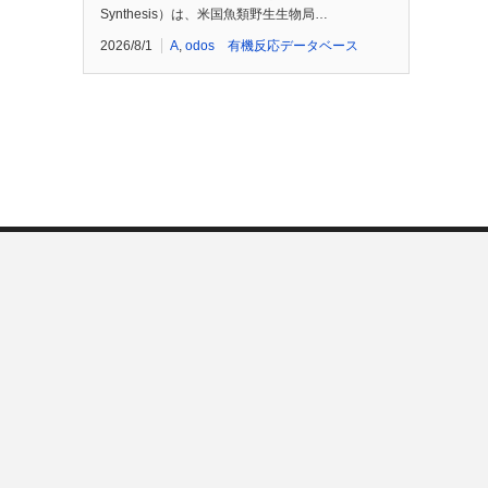
Synthesis）は、米国魚類野生生物局…
2026/8/1
A
,
odos 有機反応データベース