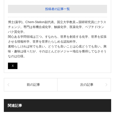
投稿者の記事一覧
博士(薬学)。Chem-Station副代表。国立大学教員→国研研究員にクラス
チェンジ。専門は有機合成化学、触媒化学、医薬化学、ペプチド/タン
パク質化学。
関心ある学問領域は三つ。すなわち、世界を創造する化学、世界を拡張
させる情報科学、世界を世界たらしめる認知科学。
素晴らしければ何でも良い。どうでも良いことは心底どうでも良い。興
味・趣味は様々だが、そのほとんどがメジャー地位を獲得してなさそう
なのは仕様。
X
前の記事
次の記事
関連記事