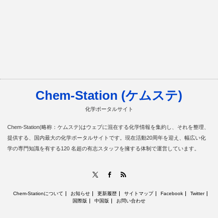
Chem-Station (ケムステ)
化学ポータルサイト
Chem-Station(略称：ケムステ)はウェブに混在する化学情報を集約し、それを整理、
提供する、国内最大の化学ポータルサイトです。現在活動20周年を迎え、幅広い化
学の専門知識を有する120 名超の有志スタッフを擁する体制で運営しています。
RSS
X
Facebook
Chem-Stationについて
お知らせ
更新履歴
サイトマップ
Facebook
Twitter
国際版
中国版
お問い合わせ