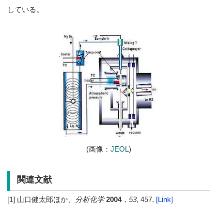
している。
(画像：
JEOL
)
関連文献
[1] 山口健太郎ほか、
分析化学
2004
，
53
, 457.
[Link]