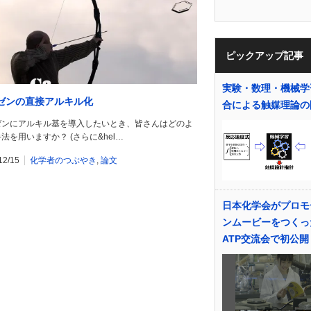
ピックアップ記事
実験・数理・機械学
ゼンの直接アルキル化
合による触媒理論の
ゼンにアルキル基を導入したいとき、皆さんはどのよ
法を用いますか？ (さらに&hel…
12/15
化学者のつぶやき
,
論文
日本化学会がプロモ
ンムービーをつくっ
ATP交流会で初公開