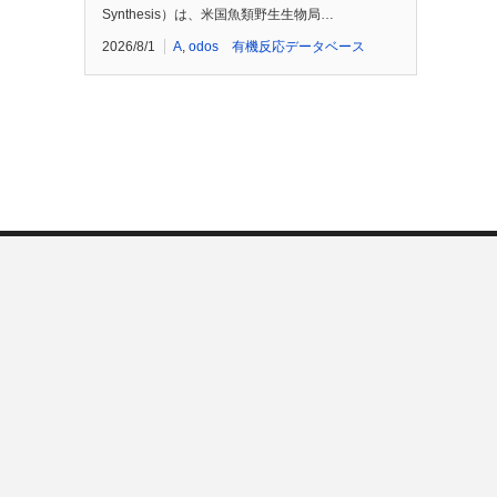
Synthesis）は、米国魚類野生生物局…
2026/8/1
A
,
odos 有機反応データベース