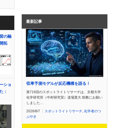
最新記事
習の融
開拓
収率予測モデルが反応機構を語る！
ーショ
た：
第716回のスポットライトリサーチは、京都大学
化学研究所（中村研究室）道場貴大 助教にお願い
しました…
2026/8/7
スポットライトリサーチ
,
化学者のつ
ぶやき