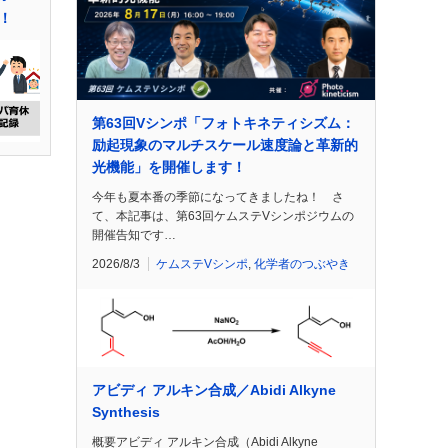
！
第63回Vシンポ「フォトキネティシズム：
励起現象のマルチスケール速度論と革新的
光機能」を開催します！
今年も夏本番の季節になってきましたね！ さ
て、本記事は、第63回ケムステVシンポジウムの
開催告知です…
2026/8/3
ケムステVシンポ
,
化学者のつぶやき
アビディ アルキン合成／Abidi Alkyne
Synthesis
概要アビディ アルキン合成（Abidi Alkyne