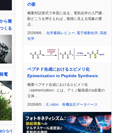
の姿
概要対話形式で本質に迫る，電気化学の入門書．
勘どころを押さえれば，複雑に見える現象の要
から複
点…
つくる
2026/8/6
化学書籍レビュー
,
電子移動化学
,
高校
化学
ペプチド合成におけるエピメリ化
発電
Epimerization in Peptide Synthesis
概要ペプチド合成におけるエピメリ化
（epimerization）とは、アミノ酸残基のα炭素の
立体…
2026/8/5
E
,
odos 有機反応データベース
がパパ