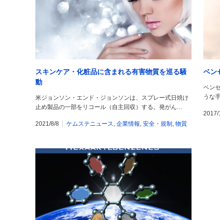
スキンケア・化粧品に含まれる有害物質を巡る騒
ベン
動
ベン
うな手
米ジョンソン・エンド・ジョンソンは、スプレー式日焼け
止め製品の一部をリコール（自主回収）する。発がん…
2017/
2021/8/8
ケムステニュース
,
企業情報
,
安全・規制
,
物質