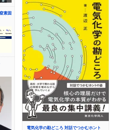
窒素固
e
電気化学の勘どころ 対話でつかむホント