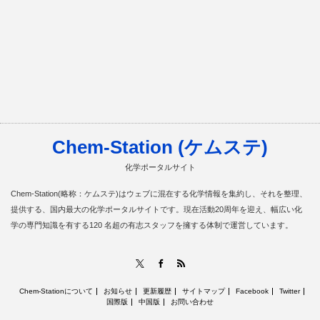
Chem-Station (ケムステ)
化学ポータルサイト
Chem-Station(略称：ケムステ)はウェブに混在する化学情報を集約し、それを整理、
提供する、国内最大の化学ポータルサイトです。現在活動20周年を迎え、幅広い化
学の専門知識を有する120 名超の有志スタッフを擁する体制で運営しています。
RSS
X
Facebook
Chem-Stationについて
お知らせ
更新履歴
サイトマップ
Facebook
Twitter
国際版
中国版
お問い合わせ