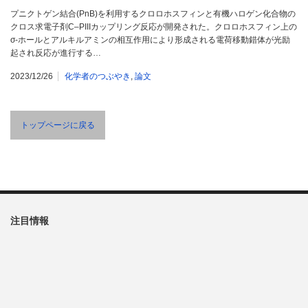
プニクトゲン結合(PnB)を利用するクロロホスフィンと有機ハロゲン化合物の
クロス求電子剤C–PIIIカップリング反応が開発された。クロロホスフィン上の
σ-ホールとアルキルアミンの相互作用により形成される電荷移動錯体が光励
起され反応が進行する…
2023/12/26
化学者のつぶやき
,
論文
トップページに戻る
注目情報