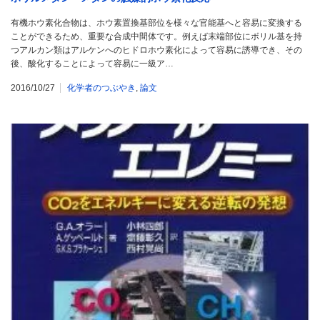
有機ホウ素化合物は、ホウ素置換基部位を様々な官能基へと容易に変換する
ことができるため、重要な合成中間体です。例えば末端部位にボリル基を持
つアルカン類はアルケンへのヒドロホウ素化によって容易に誘導でき、その
後、酸化することによって容易に一級ア…
2016/10/27
化学者のつぶやき
,
論文